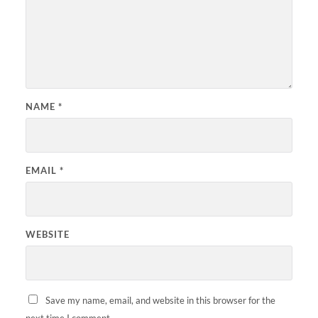
NAME
*
EMAIL
*
WEBSITE
Save my name, email, and website in this browser for the
next time I comment.