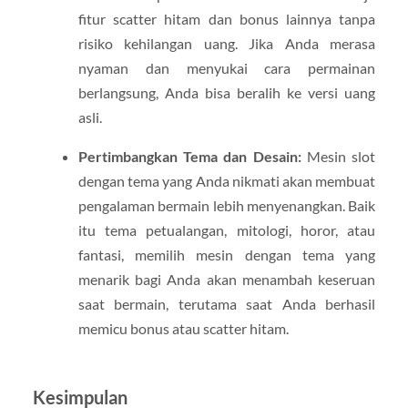
fitur scatter hitam dan bonus lainnya tanpa
risiko kehilangan uang. Jika Anda merasa
nyaman dan menyukai cara permainan
berlangsung, Anda bisa beralih ke versi uang
asli.
Pertimbangkan Tema dan Desain:
Mesin slot
dengan tema yang Anda nikmati akan membuat
pengalaman bermain lebih menyenangkan. Baik
itu tema petualangan, mitologi, horor, atau
fantasi, memilih mesin dengan tema yang
menarik bagi Anda akan menambah keseruan
saat bermain, terutama saat Anda berhasil
memicu bonus atau scatter hitam.
Kesimpulan