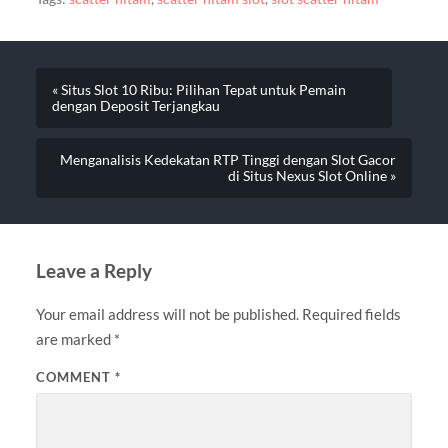
« Situs Slot 10 Ribu: Pilihan Tepat untuk Pemain
dengan Deposit Terjangkau
Menganalisis Kedekatan RTP Tinggi dengan Slot Gacor
di Situs Nexus Slot Online »
Leave a Reply
Your email address will not be published.
Required fields
are marked
*
COMMENT
*