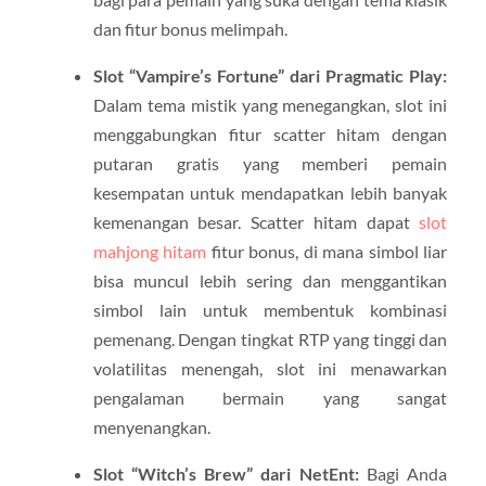
dan fitur bonus melimpah.
Slot “Vampire’s Fortune” dari Pragmatic Play:
Dalam tema mistik yang menegangkan, slot ini
menggabungkan fitur scatter hitam dengan
putaran gratis yang memberi pemain
kesempatan untuk mendapatkan lebih banyak
kemenangan besar. Scatter hitam dapat
slot
mahjong hitam
fitur bonus, di mana simbol liar
bisa muncul lebih sering dan menggantikan
simbol lain untuk membentuk kombinasi
pemenang. Dengan tingkat RTP yang tinggi dan
volatilitas menengah, slot ini menawarkan
pengalaman bermain yang sangat
menyenangkan.
Slot “Witch’s Brew” dari NetEnt:
Bagi Anda