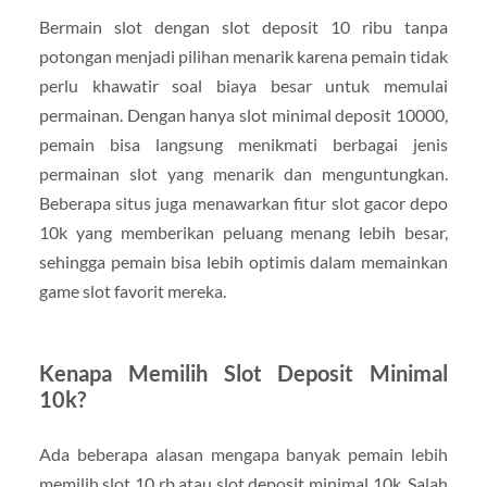
Bermain slot dengan slot deposit 10 ribu tanpa
potongan menjadi pilihan menarik karena pemain tidak
perlu khawatir soal biaya besar untuk memulai
permainan. Dengan hanya slot minimal deposit 10000,
pemain bisa langsung menikmati berbagai jenis
permainan slot yang menarik dan menguntungkan.
Beberapa situs juga menawarkan fitur slot gacor depo
10k yang memberikan peluang menang lebih besar,
sehingga pemain bisa lebih optimis dalam memainkan
game slot favorit mereka.
Kenapa Memilih Slot Deposit Minimal
10k?
Ada beberapa alasan mengapa banyak pemain lebih
memilih slot 10 rb atau slot deposit minimal 10k. Salah