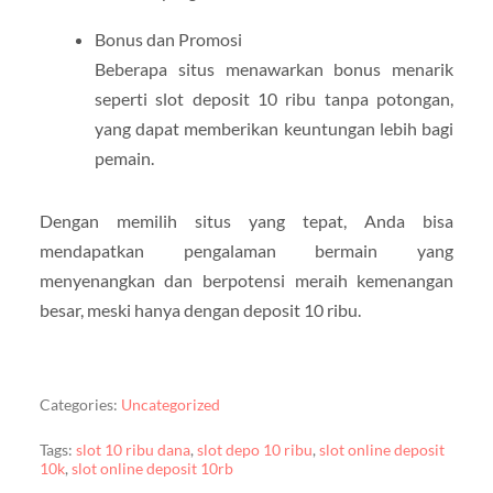
Bonus dan Promosi
Beberapa situs menawarkan bonus menarik
seperti slot deposit 10 ribu tanpa potongan,
yang dapat memberikan keuntungan lebih bagi
pemain.
Dengan memilih situs yang tepat, Anda bisa
mendapatkan pengalaman bermain yang
menyenangkan dan berpotensi meraih kemenangan
besar, meski hanya dengan deposit 10 ribu.
Categories:
Uncategorized
Tags:
slot 10 ribu dana
,
slot depo 10 ribu
,
slot online deposit
10k
,
slot online deposit 10rb