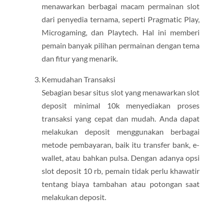
menawarkan berbagai macam permainan slot
dari penyedia ternama, seperti Pragmatic Play,
Microgaming, dan Playtech. Hal ini memberi
pemain banyak pilihan permainan dengan tema
dan fitur yang menarik.
Kemudahan Transaksi
Sebagian besar situs slot yang menawarkan slot
deposit minimal 10k menyediakan proses
transaksi yang cepat dan mudah. Anda dapat
melakukan deposit menggunakan berbagai
metode pembayaran, baik itu transfer bank, e-
wallet, atau bahkan pulsa. Dengan adanya opsi
slot deposit 10 rb, pemain tidak perlu khawatir
tentang biaya tambahan atau potongan saat
melakukan deposit.