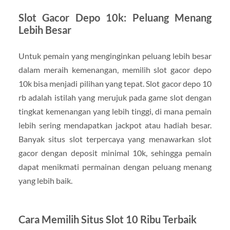
Slot Gacor Depo 10k: Peluang Menang
Lebih Besar
Untuk pemain yang menginginkan peluang lebih besar
dalam meraih kemenangan, memilih slot gacor depo
10k bisa menjadi pilihan yang tepat. Slot gacor depo 10
rb adalah istilah yang merujuk pada game slot dengan
tingkat kemenangan yang lebih tinggi, di mana pemain
lebih sering mendapatkan jackpot atau hadiah besar.
Banyak situs slot terpercaya yang menawarkan slot
gacor dengan deposit minimal 10k, sehingga pemain
dapat menikmati permainan dengan peluang menang
yang lebih baik.
Cara Memilih Situs Slot 10 Ribu Terbaik