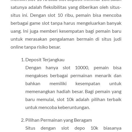
satunya adalah fleksibilitas yang diberikan oleh situs-
situs ini. Dengan slot 10 ribu, pemain bisa mencoba
berbagai game slot tanpa harus mengeluarkan banyak
uang. Ini juga memberi kesempatan bagi pemain baru
untuk merasakan pengalaman bermain di situs judi
online tanpa risiko besar.
Deposit Terjangkau
Dengan hanya slot 10000, pemain bisa
mengakses berbagai permainan menarik dan
bahkan memiliki kesempatan untuk
memenangkan hadiah besar. Bagi pemain yang
baru memulai, slot 10k adalah pilihan terbaik
untuk mencoba keberuntungan.
Pilihan Permainan yang Beragam
Situs dengan slot depo 10k biasanya