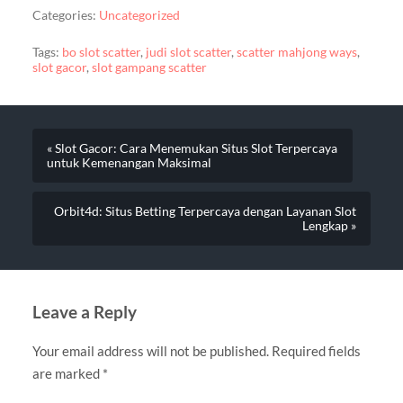
Categories:
Uncategorized
Tags:
bo slot scatter
,
judi slot scatter
,
scatter mahjong ways
,
slot gacor
,
slot gampang scatter
« Slot Gacor: Cara Menemukan Situs Slot Terpercaya
untuk Kemenangan Maksimal
Orbit4d: Situs Betting Terpercaya dengan Layanan Slot
Lengkap »
Leave a Reply
Your email address will not be published.
Required fields
are marked
*