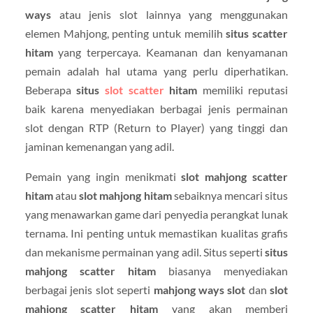
ways
atau jenis slot lainnya yang menggunakan
elemen Mahjong, penting untuk memilih
situs scatter
hitam
yang terpercaya. Keamanan dan kenyamanan
pemain adalah hal utama yang perlu diperhatikan.
Beberapa
situs
slot scatter
hitam
memiliki reputasi
baik karena menyediakan berbagai jenis permainan
slot dengan RTP (Return to Player) yang tinggi dan
jaminan kemenangan yang adil.
Pemain yang ingin menikmati
slot mahjong scatter
hitam
atau
slot mahjong hitam
sebaiknya mencari situs
yang menawarkan game dari penyedia perangkat lunak
ternama. Ini penting untuk memastikan kualitas grafis
dan mekanisme permainan yang adil. Situs seperti
situs
mahjong scatter hitam
biasanya menyediakan
berbagai jenis slot seperti
mahjong ways slot
dan
slot
mahjong scatter hitam
yang akan memberi