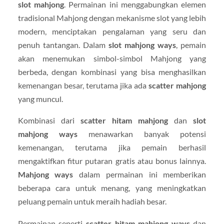
slot mahjong
. Permainan ini menggabungkan elemen
tradisional Mahjong dengan mekanisme slot yang lebih
modern, menciptakan pengalaman yang seru dan
penuh tantangan. Dalam
slot mahjong ways
, pemain
akan menemukan simbol-simbol Mahjong yang
berbeda, dengan kombinasi yang bisa menghasilkan
kemenangan besar, terutama jika ada
scatter mahjong
yang muncul.
Kombinasi dari
scatter hitam mahjong
dan
slot
mahjong ways
menawarkan banyak potensi
kemenangan, terutama jika pemain berhasil
mengaktifkan fitur putaran gratis atau bonus lainnya.
Mahjong ways
dalam permainan ini memberikan
beberapa cara untuk menang, yang meningkatkan
peluang pemain untuk meraih hadiah besar.
Permainan seperti
scatter hitam mahjong ways
dan