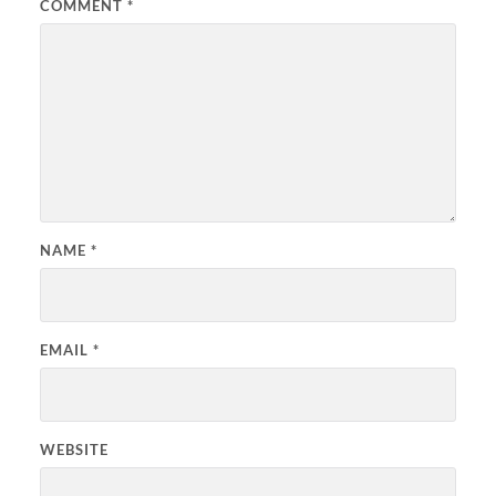
COMMENT
*
NAME
*
EMAIL
*
WEBSITE