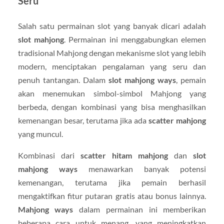
Seru
Salah satu permainan slot yang banyak dicari adalah
slot mahjong
. Permainan ini menggabungkan elemen
tradisional Mahjong dengan mekanisme slot yang lebih
modern, menciptakan pengalaman yang seru dan
penuh tantangan. Dalam
slot mahjong ways
, pemain
akan menemukan simbol-simbol Mahjong yang
berbeda, dengan kombinasi yang bisa menghasilkan
kemenangan besar, terutama jika ada
scatter mahjong
yang muncul.
Kombinasi dari
scatter hitam mahjong
dan
slot
mahjong ways
menawarkan banyak potensi
kemenangan, terutama jika pemain berhasil
mengaktifkan fitur putaran gratis atau bonus lainnya.
Mahjong ways
dalam permainan ini memberikan
beberapa cara untuk menang, yang meningkatkan