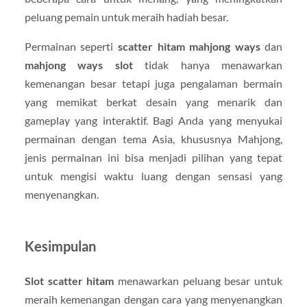
peluang pemain untuk meraih hadiah besar.
Permainan seperti
scatter hitam mahjong ways
dan
mahjong ways slot
tidak hanya menawarkan
kemenangan besar tetapi juga pengalaman bermain
yang memikat berkat desain yang menarik dan
gameplay yang interaktif. Bagi Anda yang menyukai
permainan dengan tema Asia, khususnya Mahjong,
jenis permainan ini bisa menjadi pilihan yang tepat
untuk mengisi waktu luang dengan sensasi yang
menyenangkan.
Kesimpulan
Slot scatter hitam
menawarkan peluang besar untuk
meraih kemenangan dengan cara yang menyenangkan