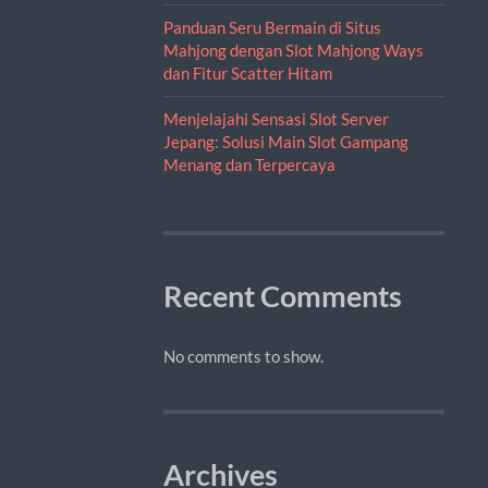
Panduan Seru Bermain di Situs
Mahjong dengan Slot Mahjong Ways
dan Fitur Scatter Hitam
Menjelajahi Sensasi Slot Server
Jepang: Solusi Main Slot Gampang
Menang dan Terpercaya
Recent Comments
No comments to show.
Archives