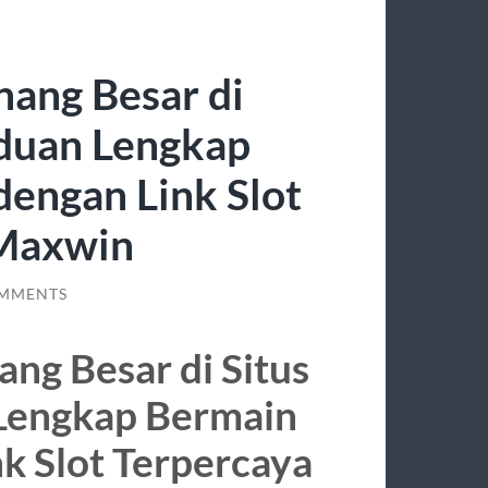
ang Besar di
nduan Lengkap
dengan Link Slot
 Maxwin
OMMENTS
ng Besar di Situs
 Lengkap Bermain
nk Slot Terpercaya