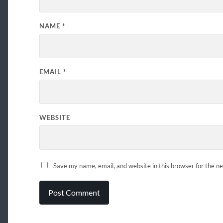
NAME
*
EMAIL
*
WEBSITE
Save my name, email, and website in this browser for the n