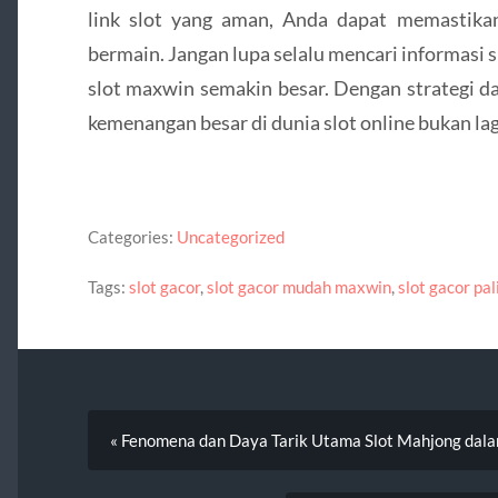
link slot yang aman, Anda dapat memastik
bermain. Jangan lupa selalu mencari informasi s
slot maxwin semakin besar. Dengan strategi da
kemenangan besar di dunia slot online bukan la
Categories:
Uncategorized
Tags:
slot gacor
,
slot gacor mudah maxwin
,
slot gacor p
« Fenomena dan Daya Tarik Utama Slot Mahjong dala