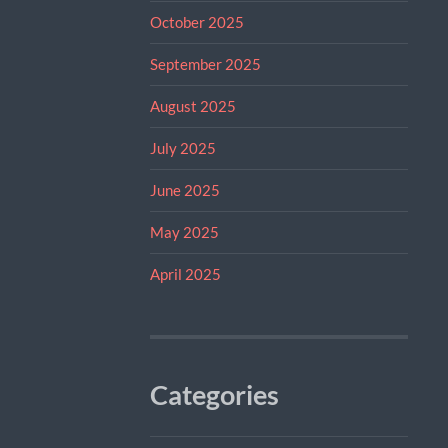
October 2025
September 2025
August 2025
July 2025
June 2025
May 2025
April 2025
Categories