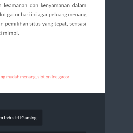
an keamanan dan kenyamanan dalam
lot gacor hari ini agar peluang menang
n pemilihan situs yang tepat, sensasi
gi mimpi.
aling mudah menang
,
slot online gacor
m Industri iGaming