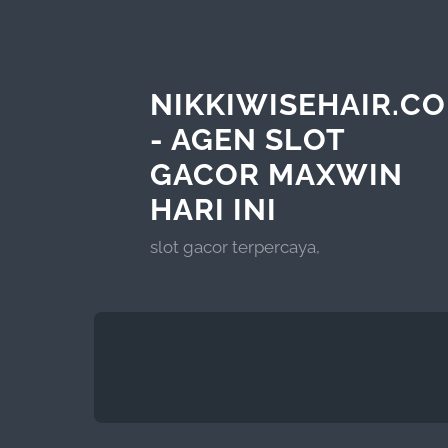
NIKKIWISEHAIR.C
- AGEN SLOT
GACOR MAXWIN
HARI INI
slot gacor terpercaya,