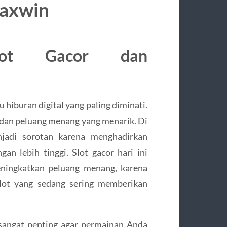
Maxwin
lot Gacor dan
u hiburan digital yang paling diminati.
 dan peluang menang yang menarik. Di
enjadi sorotan karena menghadirkan
n lebih tinggi. Slot gacor hari ini
eningkatkan peluang menang, karena
slot yang sedang sering memberikan
sangat penting agar permainan Anda