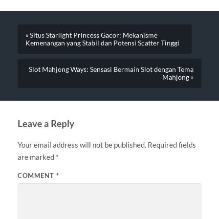
« Situs Starlight Princess Gacor: Mekanisme
Kemenangan yang Stabil dan Potensi Scatter Tinggi
Slot Mahjong Ways: Sensasi Bermain Slot dengan Tema
Mahjong »
Leave a Reply
Your email address will not be published.
Required fields
are marked
*
COMMENT
*