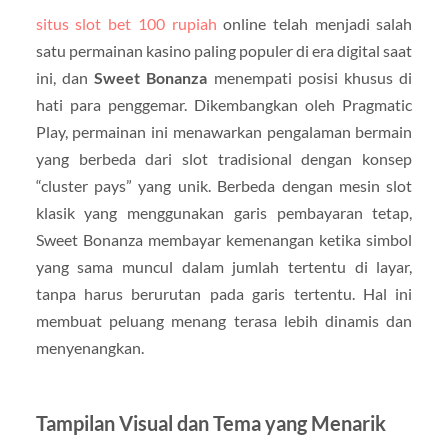
situs slot bet 100 rupiah
online telah menjadi salah
satu permainan kasino paling populer di era digital saat
ini, dan
Sweet Bonanza
menempati posisi khusus di
hati para penggemar. Dikembangkan oleh Pragmatic
Play, permainan ini menawarkan pengalaman bermain
yang berbeda dari slot tradisional dengan konsep
“cluster pays” yang unik. Berbeda dengan mesin slot
klasik yang menggunakan garis pembayaran tetap,
Sweet Bonanza membayar kemenangan ketika simbol
yang sama muncul dalam jumlah tertentu di layar,
tanpa harus berurutan pada garis tertentu. Hal ini
membuat peluang menang terasa lebih dinamis dan
menyenangkan.
Tampilan Visual dan Tema yang Menarik