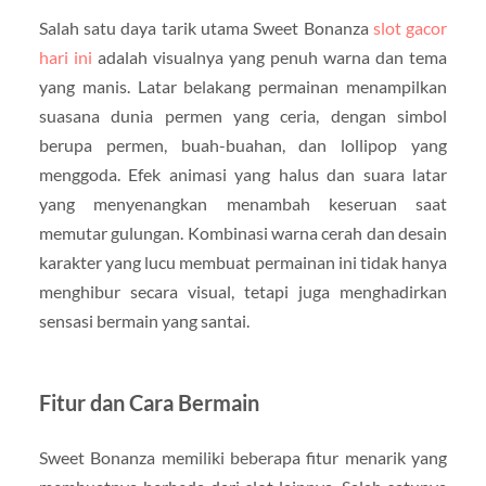
Salah satu daya tarik utama Sweet Bonanza
slot gacor
hari ini
adalah visualnya yang penuh warna dan tema
yang manis. Latar belakang permainan menampilkan
suasana dunia permen yang ceria, dengan simbol
berupa permen, buah-buahan, dan lollipop yang
menggoda. Efek animasi yang halus dan suara latar
yang menyenangkan menambah keseruan saat
memutar gulungan. Kombinasi warna cerah dan desain
karakter yang lucu membuat permainan ini tidak hanya
menghibur secara visual, tetapi juga menghadirkan
sensasi bermain yang santai.
Fitur dan Cara Bermain
Sweet Bonanza memiliki beberapa fitur menarik yang