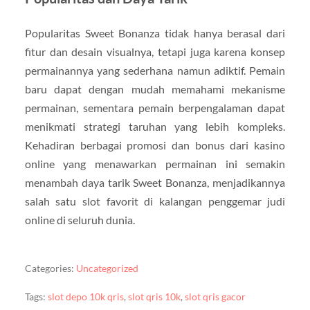
Popularitas Sweet Bonanza tidak hanya berasal dari
fitur dan desain visualnya, tetapi juga karena konsep
permainannya yang sederhana namun adiktif. Pemain
baru dapat dengan mudah memahami mekanisme
permainan, sementara pemain berpengalaman dapat
menikmati strategi taruhan yang lebih kompleks.
Kehadiran berbagai promosi dan bonus dari kasino
online yang menawarkan permainan ini semakin
menambah daya tarik Sweet Bonanza, menjadikannya
salah satu slot favorit di kalangan penggemar judi
online di seluruh dunia.
Categories:
Uncategorized
Tags:
slot depo 10k qris
,
slot qris 10k
,
slot qris gacor