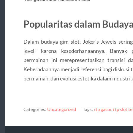
Popularitas dalam Budaya
Dalam budaya gim slot, Joker’s Jewels sering
level” karena kesederhanaannya. Banyak
permainan ini merepresentasikan transisi dar
Keberadaannya menjadi referensi bagi diskusi t
permainan, dan evolusi estetika dalam industri 
Categories:
Uncategorized
Tags:
rtp gacor
,
rtp slot te