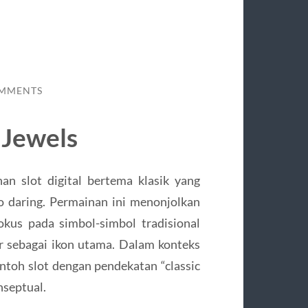
OMMENTS
s Jewels
an slot digital bertema klasik yang
o daring. Permainan ini menonjolkan
kus pada simbol-simbol tradisional
er sebagai ikon utama. Dalam konteks
contoh slot dengan pendekatan “classic
nseptual.