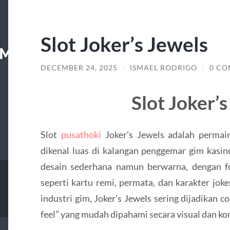
Slot Joker’s Jewels
OM
DECEMBER 24, 2025
/
ISMAEL RODRIGO
/
0 C
Slot Joker’
Slot
pusathoki
Joker’s Jewels adalah permain
dikenal luas di kalangan penggemar gim kasin
desain sederhana namun berwarna, dengan fo
seperti kartu remi, permata, dan karakter jok
industri gim, Joker’s Jewels sering dijadikan 
feel” yang mudah dipahami secara visual dan ko