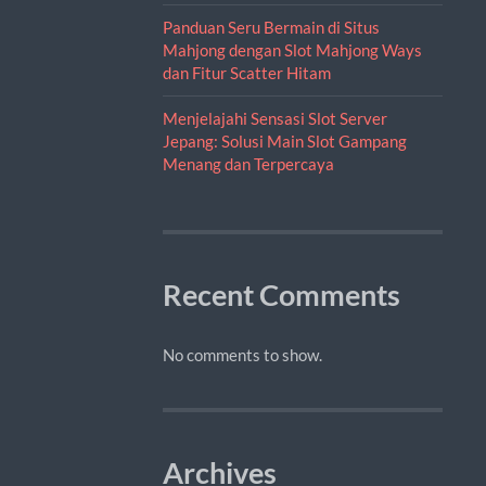
Panduan Seru Bermain di Situs
Mahjong dengan Slot Mahjong Ways
dan Fitur Scatter Hitam
Menjelajahi Sensasi Slot Server
Jepang: Solusi Main Slot Gampang
Menang dan Terpercaya
Recent Comments
No comments to show.
Archives