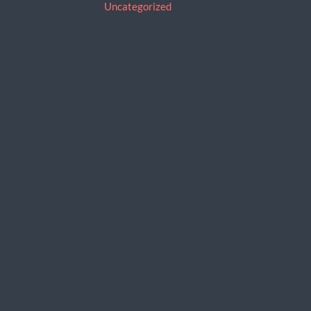
Uncategorized