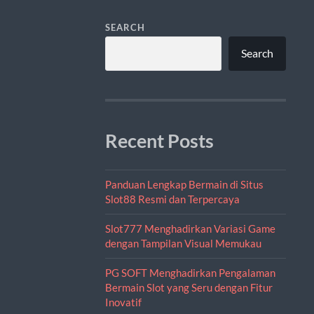
SEARCH
Search
Recent Posts
Panduan Lengkap Bermain di Situs
Slot88 Resmi dan Terpercaya
Slot777 Menghadirkan Variasi Game
dengan Tampilan Visual Memukau
PG SOFT Menghadirkan Pengalaman
Bermain Slot yang Seru dengan Fitur
Inovatif