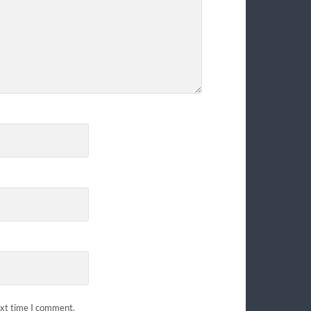
ext time I comment.