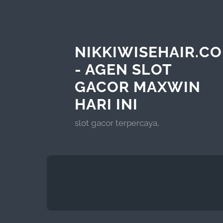
NIKKIWISEHAIR.C
- AGEN SLOT
GACOR MAXWIN
HARI INI
slot gacor terpercaya,