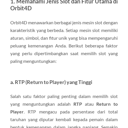
1.
Memahami Jenis Slot dan Fitur Utama di
Orbit4D
Orbit4D menawarkan berbagai jenis mesin slot dengan
karakteristik yang berbeda. Setiap mesin slot memiliki
aturan, simbol, dan fitur unik yang bisa mempengaruhi
peluang kemenangan Anda. Berikut beberapa faktor
yang perlu dipertimbangkan saat memilih slot yang
paling menguntungkan:
a.
RTP (Return to Player) yang Tinggi
Salah satu faktor paling penting dalam memilih slot
yang menguntungkan adalah
RTP
atau
Return to
Player
. RTP mengacu pada persentase dari total
taruhan yang diputar kembali kepada pemain dalam
bentuk kemenangan dalam jangka panjang. Semakin