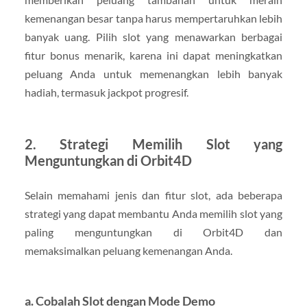
kemenangan besar tanpa harus mempertaruhkan lebih
banyak uang. Pilih slot yang menawarkan berbagai
fitur bonus menarik, karena ini dapat meningkatkan
peluang Anda untuk memenangkan lebih banyak
hadiah, termasuk jackpot progresif.
2.
Strategi Memilih Slot yang
Menguntungkan di Orbit4D
Selain memahami jenis dan fitur slot, ada beberapa
strategi yang dapat membantu Anda memilih slot yang
paling menguntungkan di Orbit4D dan
memaksimalkan peluang kemenangan Anda.
a.
Cobalah Slot dengan Mode Demo