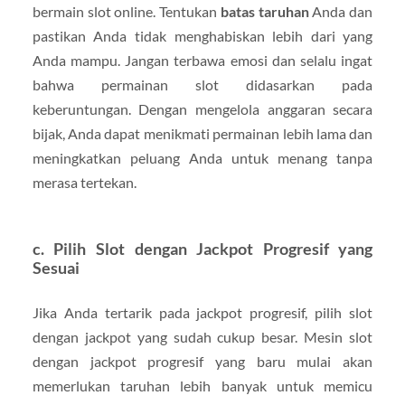
bermain slot online. Tentukan
batas taruhan
Anda dan
pastikan Anda tidak menghabiskan lebih dari yang
Anda mampu. Jangan terbawa emosi dan selalu ingat
bahwa permainan slot didasarkan pada
keberuntungan. Dengan mengelola anggaran secara
bijak, Anda dapat menikmati permainan lebih lama dan
meningkatkan peluang Anda untuk menang tanpa
merasa tertekan.
c.
Pilih Slot dengan Jackpot Progresif yang
Sesuai
Jika Anda tertarik pada jackpot progresif, pilih slot
dengan jackpot yang sudah cukup besar. Mesin slot
dengan jackpot progresif yang baru mulai akan
memerlukan taruhan lebih banyak untuk memicu