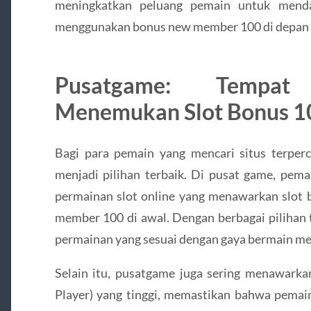
meningkatkan peluang pemain untuk mend
menggunakan bonus new member 100 di depan 
Pusatgame: Tempat
Menemukan Slot Bonus 1
Bagi para pemain yang mencari situs terper
menjadi pilihan terbaik. Di pusat game, pem
permainan slot online yang menawarkan slot 
member 100 di awal. Dengan berbagai pilihan 
permainan yang sesuai dengan gaya bermain me
Selain itu, pusatgame juga sering menawark
Player) yang tinggi, memastikan bahwa pemain