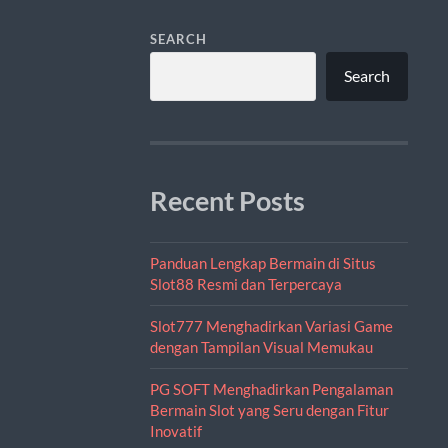
SEARCH
Search
Recent Posts
Panduan Lengkap Bermain di Situs
Slot88 Resmi dan Terpercaya
Slot777 Menghadirkan Variasi Game
dengan Tampilan Visual Memukau
PG SOFT Menghadirkan Pengalaman
Bermain Slot yang Seru dengan Fitur
Inovatif