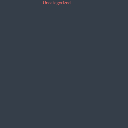
Uncategorized