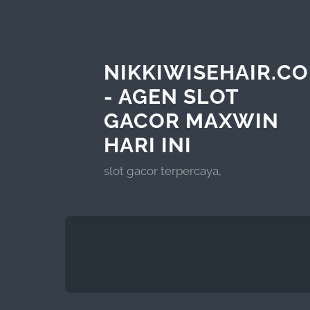
NIKKIWISEHAIR.C
- AGEN SLOT
GACOR MAXWIN
HARI INI
slot gacor terpercaya,