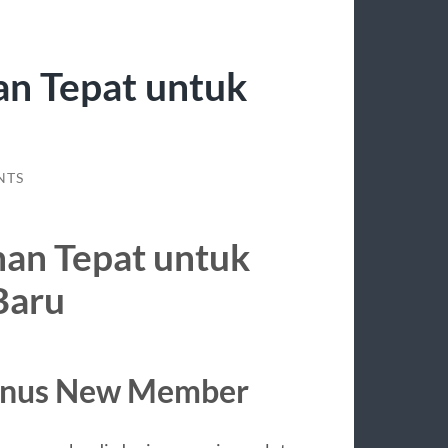
han Tepat untuk
NTS
ihan Tepat untuk
Baru
 Bonus New Member