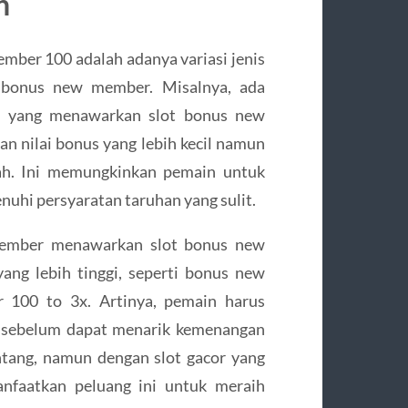
n
mber 100 adalah adanya variasi jenis
s bonus new member. Misalnya, ada
i
yang menawarkan slot bonus new
n nilai bonus yang lebih kecil namun
ah. Ini memungkinkan pemain untuk
uhi persyaratan taruhan yang sulit.
w member menawarkan slot bonus new
ng lebih tinggi, seperti bonus new
100 to 3x. Artinya, pemain harus
 sebelum dapat menarik kemenangan
tang, namun dengan slot gacor yang
nfaatkan peluang ini untuk meraih