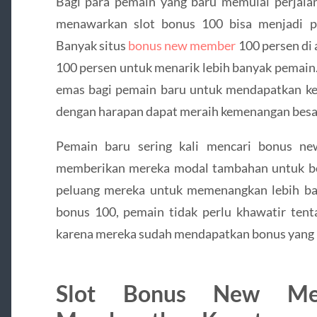
Bagi para pemain yang baru memulai perjalan
menawarkan slot bonus 100 bisa menjadi p
Banyak situs
bonus new member
100 persen di 
100 persen untuk menarik lebih banyak pemain
emas bagi pemain baru untuk mendapatkan keu
dengan harapan dapat meraih kemenangan besar
Pemain baru sering kali mencari bonus n
memberikan mereka modal tambahan untuk be
peluang mereka untuk memenangkan lebih bany
bonus 100, pemain tidak perlu khawatir tent
karena mereka sudah mendapatkan bonus yang b
Slot Bonus New Me