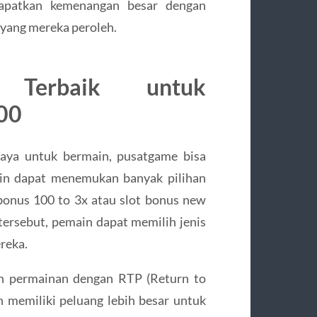
apatkan kemenangan besar dengan
yang mereka peroleh.
 Terbaik untuk
00
caya untuk bermain, pusatgame bisa
ain dapat menemukan banyak pilihan
bonus 100 to 3x atau slot bonus new
tersebut, pemain dapat memilih jenis
reka.
an permainan dengan RTP (Return to
 memiliki peluang lebih besar untuk