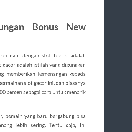
tungan Bonus New
 bermain dengan slot bonus adalah
 gacor adalah istilah yang digunakan
ing memberikan kemenangan kepada
rmainan slot gacor ini, dan biasanya
 persen sebagai cara untuk menarik
, pemain yang baru bergabung bisa
ang lebih sering. Tentu saja, ini