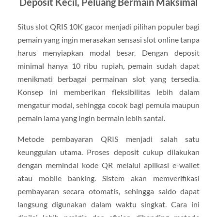
Deposit Kecil, Peluang Bermain Maksimal
Situs slot QRIS 10K gacor menjadi pilihan populer bagi
pemain yang ingin merasakan sensasi slot online tanpa
harus menyiapkan modal besar. Dengan deposit
minimal hanya 10 ribu rupiah, pemain sudah dapat
menikmati berbagai permainan slot yang tersedia.
Konsep ini memberikan fleksibilitas lebih dalam
mengatur modal, sehingga cocok bagi pemula maupun
pemain lama yang ingin bermain lebih santai.
Metode pembayaran QRIS menjadi salah satu
keunggulan utama. Proses deposit cukup dilakukan
dengan memindai kode QR melalui aplikasi e-wallet
atau mobile banking. Sistem akan memverifikasi
pembayaran secara otomatis, sehingga saldo dapat
langsung digunakan dalam waktu singkat. Cara ini