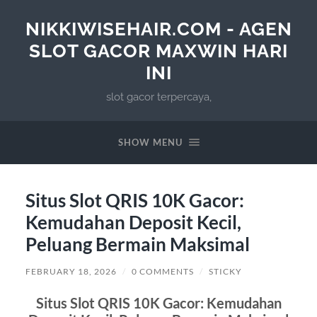
NIKKIWISEHAIR.COM - AGEN
SLOT GACOR MAXWIN HARI
INI
slot gacor terpercaya,
SHOW MENU
Situs Slot QRIS 10K Gacor:
Kemudahan Deposit Kecil,
Peluang Bermain Maksimal
FEBRUARY 18, 2026
/
0 COMMENTS
/
STICKY
Situs Slot QRIS 10K Gacor: Kemudahan