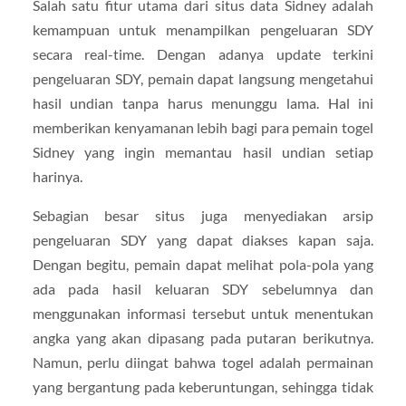
Salah satu fitur utama dari situs data Sidney adalah
kemampuan untuk menampilkan pengeluaran SDY
secara real-time. Dengan adanya update terkini
pengeluaran SDY, pemain dapat langsung mengetahui
hasil undian tanpa harus menunggu lama. Hal ini
memberikan kenyamanan lebih bagi para pemain togel
Sidney yang ingin memantau hasil undian setiap
harinya.
Sebagian besar situs juga menyediakan arsip
pengeluaran SDY yang dapat diakses kapan saja.
Dengan begitu, pemain dapat melihat pola-pola yang
ada pada hasil keluaran SDY sebelumnya dan
menggunakan informasi tersebut untuk menentukan
angka yang akan dipasang pada putaran berikutnya.
Namun, perlu diingat bahwa togel adalah permainan
yang bergantung pada keberuntungan, sehingga tidak