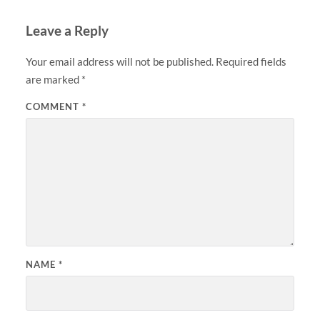
Leave a Reply
Your email address will not be published.
Required fields
are marked
*
COMMENT
*
NAME
*