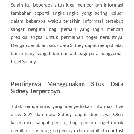
Selain itu, beberapa situs juga memberikan informasi
tambahan seperti angka-angka yang sering keluar
dalam beberapa waktu terakhir. Informasi tersebut
sangat berguna bagi pemain yang ingin mencari
prediksi angka untuk permainan togel berikutnya.
Dengan demikian, situs data Sidney dapat menjadi alat
bantu yang sangat bermanfaat bagi para penggemar
togel Sidney.
Pentingnya Menggunakan Situs Data
Sidney Terpercaya
Tidak semua situs yang menyediakan informasi live
draw SDY dan data Sidney dapat dipercaya. Oleh
karena itu, sangat penting bagi pemain togel untuk
memilih situs yang terpercaya dan memiliki reputasi