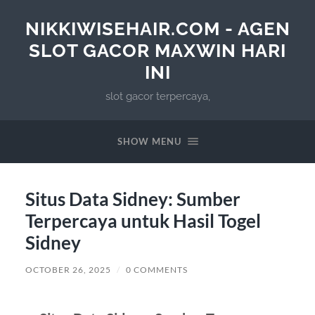
NIKKIWISEHAIR.COM - AGEN
SLOT GACOR MAXWIN HARI
INI
slot gacor terpercaya,
SHOW MENU
Situs Data Sidney: Sumber
Terpercaya untuk Hasil Togel
Sidney
OCTOBER 26, 2025
/
0 COMMENTS