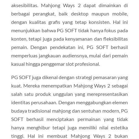
aksesibilitas. Mahjong Ways 2 dapat dimainkan di
berbagai perangkat, baik desktop maupun mobile,
dengan kualitas grafis yang tetap konsisten. Hal ini
menunjukkan bahwa PG SOFT tidak hanya fokus pada
konten, tetapi juga pada kenyamanan dan fleksibilitas
pemain. Dengan pendekatan ini, PG SOFT berhasil
memperluas jangkauan audiensnya, mulai dari pemain
kasual hingga penggemar slot profesional.
PG SOFT juga dikenal dengan strategi pemasaran yang
kuat. Mereka menempatkan Mahjong Ways 2 sebagai
salah satu produk unggulan yang merepresentasikan
identitas perusahaan. Dengan menggabungkan elemen
budaya tradisional mahjong dan sentuhan modern, PG
SOFT berhasil menciptakan permainan yang tidak
hanya menghibur tetapi juga memiliki nilai estetika
tinggi. Hal ini membuat Mahjong Ways 2 bukan