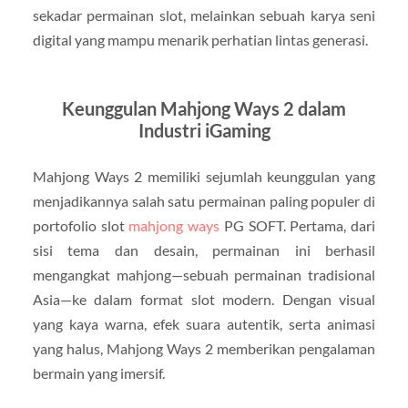
sekadar permainan slot, melainkan sebuah karya seni
digital yang mampu menarik perhatian lintas generasi.
Keunggulan Mahjong Ways 2 dalam
Industri iGaming
Mahjong Ways 2 memiliki sejumlah keunggulan yang
menjadikannya salah satu permainan paling populer di
portofolio slot
mahjong ways
PG SOFT. Pertama, dari
sisi tema dan desain, permainan ini berhasil
mengangkat mahjong—sebuah permainan tradisional
Asia—ke dalam format slot modern. Dengan visual
yang kaya warna, efek suara autentik, serta animasi
yang halus, Mahjong Ways 2 memberikan pengalaman
bermain yang imersif.