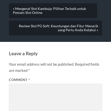
« Mengenal Slot Kamboja: Pilihan Terbaik untuk
Pemain Slot Online
Review Slot PG Soft: Keuntungan dan Fitur Menarik
yang Perlu Anda Ketahui »
Leave a Reply
Your email address will not be published.
Required fields
are marked
*
COMMENT
*