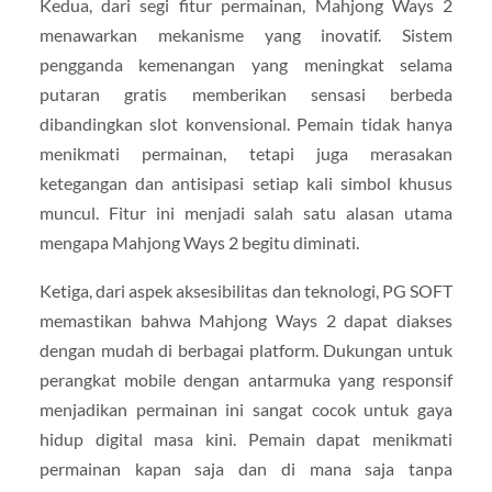
Kedua, dari segi fitur permainan, Mahjong Ways 2
menawarkan mekanisme yang inovatif. Sistem
pengganda kemenangan yang meningkat selama
putaran gratis memberikan sensasi berbeda
dibandingkan slot konvensional. Pemain tidak hanya
menikmati permainan, tetapi juga merasakan
ketegangan dan antisipasi setiap kali simbol khusus
muncul. Fitur ini menjadi salah satu alasan utama
mengapa Mahjong Ways 2 begitu diminati.
Ketiga, dari aspek aksesibilitas dan teknologi, PG SOFT
memastikan bahwa Mahjong Ways 2 dapat diakses
dengan mudah di berbagai platform. Dukungan untuk
perangkat mobile dengan antarmuka yang responsif
menjadikan permainan ini sangat cocok untuk gaya
hidup digital masa kini. Pemain dapat menikmati
permainan kapan saja dan di mana saja tanpa