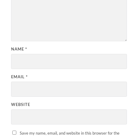
NAME
*
EMAIL
*
WEBSITE
Save my name, email, and website in this browser for the