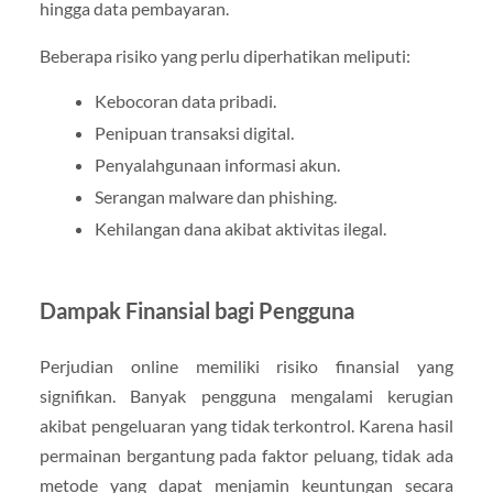
hingga data pembayaran.
Beberapa risiko yang perlu diperhatikan meliputi:
Kebocoran data pribadi.
Penipuan transaksi digital.
Penyalahgunaan informasi akun.
Serangan malware dan phishing.
Kehilangan dana akibat aktivitas ilegal.
Dampak Finansial bagi Pengguna
Perjudian online memiliki risiko finansial yang
signifikan. Banyak pengguna mengalami kerugian
akibat pengeluaran yang tidak terkontrol. Karena hasil
permainan bergantung pada faktor peluang, tidak ada
metode yang dapat menjamin keuntungan secara