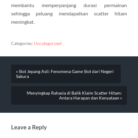
membantu memperpanjang durasi permainan
sehingga peluang mendapatkan scatter hitam
meningkat.
Categories:
Uncategorized
« Slot Jepang Asli: Fenomena Game Slot dari Negeri
Sakura
Menyingkap Rahasia di Balik Klaim Scatter Hitam:
Antara Harapan dan Kenyataan »
Leave a Reply