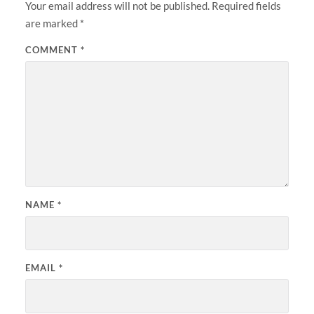
Your email address will not be published.
Required fields
are marked
*
COMMENT
*
NAME
*
EMAIL
*