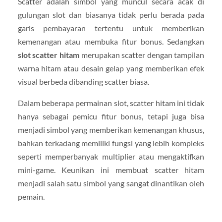
Scatter adalah simbol yang muncul secara acak di
gulungan slot dan biasanya tidak perlu berada pada
garis pembayaran tertentu untuk memberikan
kemenangan atau membuka fitur bonus. Sedangkan
slot scatter hitam
merupakan scatter dengan tampilan
warna hitam atau desain gelap yang memberikan efek
visual berbeda dibanding scatter biasa.
Dalam beberapa permainan slot, scatter hitam ini tidak
hanya sebagai pemicu fitur bonus, tetapi juga bisa
menjadi simbol yang memberikan kemenangan khusus,
bahkan terkadang memiliki fungsi yang lebih kompleks
seperti memperbanyak multiplier atau mengaktifkan
mini-game. Keunikan ini membuat scatter hitam
menjadi salah satu simbol yang sangat dinantikan oleh
pemain.