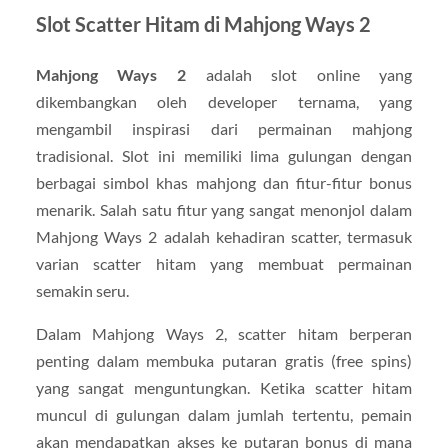
Slot Scatter Hitam di Mahjong Ways 2
Mahjong Ways 2
adalah slot online yang
dikembangkan oleh developer ternama, yang
mengambil inspirasi dari permainan mahjong
tradisional. Slot ini memiliki lima gulungan dengan
berbagai simbol khas mahjong dan fitur-fitur bonus
menarik. Salah satu fitur yang sangat menonjol dalam
Mahjong Ways 2 adalah kehadiran scatter, termasuk
varian scatter hitam yang membuat permainan
semakin seru.
Dalam Mahjong Ways 2, scatter hitam berperan
penting dalam membuka putaran gratis (free spins)
yang sangat menguntungkan. Ketika scatter hitam
muncul di gulungan dalam jumlah tertentu, pemain
akan mendapatkan akses ke putaran bonus di mana