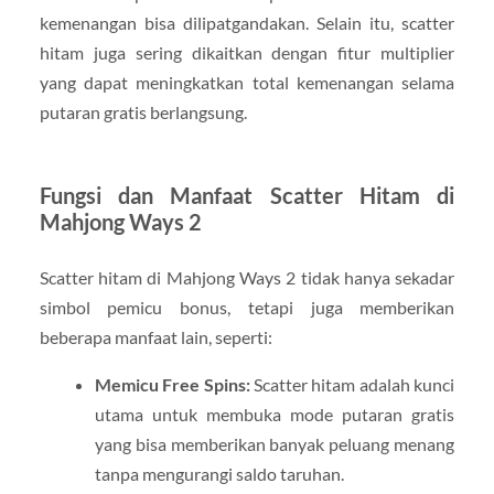
kemenangan bisa dilipatgandakan. Selain itu, scatter
hitam juga sering dikaitkan dengan fitur multiplier
yang dapat meningkatkan total kemenangan selama
putaran gratis berlangsung.
Fungsi dan Manfaat Scatter Hitam di
Mahjong Ways 2
Scatter hitam di Mahjong Ways 2 tidak hanya sekadar
simbol pemicu bonus, tetapi juga memberikan
beberapa manfaat lain, seperti:
Memicu Free Spins:
Scatter hitam adalah kunci
utama untuk membuka mode putaran gratis
yang bisa memberikan banyak peluang menang
tanpa mengurangi saldo taruhan.