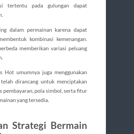
si tertentu pada gulungan dapat
n.
ting dalam permainan karena dapat
 membentuk kombinasi kemenangan.
berbeda memberikan variasi peluang
n.
wels Hot umumnya juga menggunakan
 telah dirancang untuk menciptakan
 pembayaran, pola simbol, serta fitur
mainan yang tersedia.
an Strategi Bermain