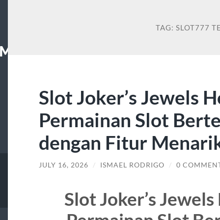
TAG:
SLOT777 T
OM
Slot Joker’s Jewels 
Permainan Slot Bert
dengan Fitur Menari
JULY 16, 2026
/
ISMAEL RODRIGO
/
0 COMMEN
Slot Joker’s Jewel
Permainan Slot Be