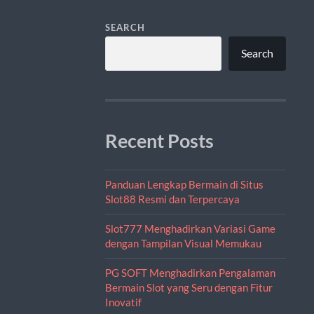
SEARCH
Search
Recent Posts
Panduan Lengkap Bermain di Situs
Slot88 Resmi dan Terpercaya
Slot777 Menghadirkan Variasi Game
dengan Tampilan Visual Memukau
PG SOFT Menghadirkan Pengalaman
Bermain Slot yang Seru dengan Fitur
Inovatif