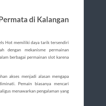
 Permata di Kalangan
ls Hot memiliki daya tarik tersendiri
wah dengan mekanisme permainan
alam berbagai permainan slot karena
udahan akses menjadi alasan mengapa
iminati. Pemain biasanya mencari
kaligus menawarkan pengalaman yang