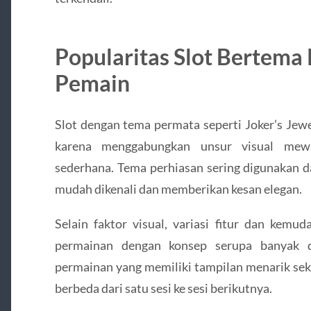
Popularitas Slot Bertema
Pemain
Slot dengan tema permata seperti Joker’s Jewe
karena menggabungkan unsur visual me
sederhana. Tema perhiasan sering digunakan d
mudah dikenali dan memberikan kesan elegan.
Selain faktor visual, variasi fitur dan kem
permainan dengan konsep serupa banyak d
permainan yang memiliki tampilan menarik se
berbeda dari satu sesi ke sesi berikutnya.