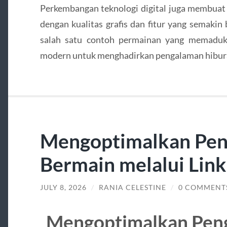
Perkembangan teknologi digital juga membuat
dengan kualitas grafis dan fitur yang semakin
salah satu contoh permainan yang memaduk
modern untuk menghadirkan pengalaman hiburan
Mengoptimalkan Pe
Bermain melalui Link
JULY 8, 2026
/
RANIA CELESTINE
/
0 COMMENT
Mengoptimalkan Pen