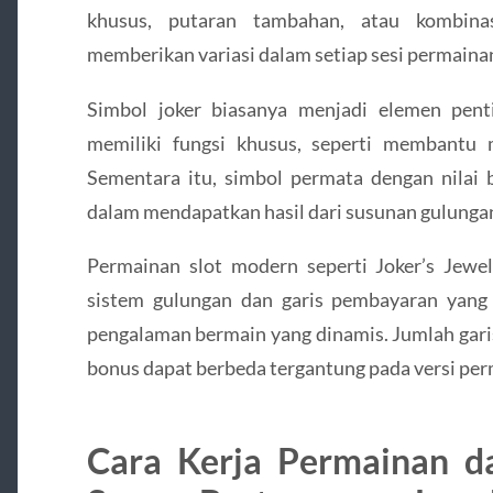
khusus, putaran tambahan, atau kombina
memberikan variasi dalam setiap sesi permaina
Simbol joker biasanya menjadi elemen pen
memiliki fungsi khusus, seperti membantu
Sementara itu, simbol permata dengan nilai 
dalam mendapatkan hasil dari susunan gulunga
Permainan slot modern seperti Joker’s Je
sistem gulungan dan garis pembayaran yang
pengalaman bermain yang dinamis. Jumlah garis
bonus dapat berbeda tergantung pada versi per
Cara Kerja Permainan d