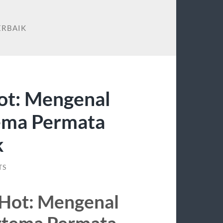
ERBAIK
Hot: Mengenal
ema Permata
k
TS
s Hot: Mengenal
rtema Permata