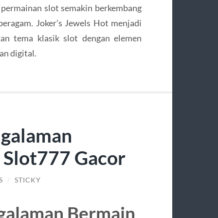
 permainan slot semakin berkembang
 beragam. Joker’s Jewels Hot menjadi
an tema klasik slot dengan elemen
 digital.
ngalaman
 Slot777 Gacor
S
/
STICKY
galaman Bermain