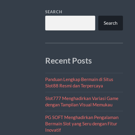
SEARCH
Search
Recent Posts
Panduan Lengkap Bermain di Situs
Slot88 Resmi dan Terpercaya
Slot777 Menghadirkan Variasi Game
dengan Tampilan Visual Memukau
PG SOFT Menghadirkan Pengalaman
Bermain Slot yang Seru dengan Fitur
Inovatif