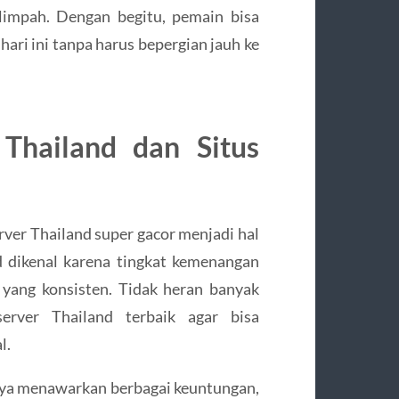
limpah. Dengan begitu, pemain bisa
hari ini tanpa harus bepergian jauh ke
 Thailand dan Situs
erver Thailand super gacor menjadi hal
nd dikenal karena tingkat kemenangan
t yang konsisten. Tidak heran banyak
erver Thailand terbaik agar bisa
l.
sanya menawarkan berbagai keuntungan,