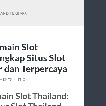
ILAND TERBARU
main Slot
ngkap Situs Slot
r dan Terpercaya
MENTS
/
STICKY
in Slot Thailand:
us Slot Thailand