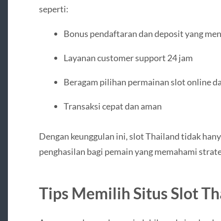
seperti:
Bonus pendaftaran dan deposit yang men
Layanan customer support 24 jam
Beragam pilihan permainan slot online d
Transaksi cepat dan aman
Dengan keunggulan ini, slot Thailand tidak hany
penghasilan bagi pemain yang memahami strate
Tips Memilih Situs Slot T