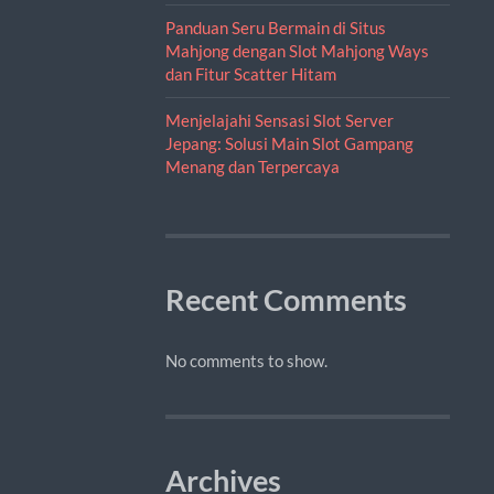
Panduan Seru Bermain di Situs
Mahjong dengan Slot Mahjong Ways
dan Fitur Scatter Hitam
Menjelajahi Sensasi Slot Server
Jepang: Solusi Main Slot Gampang
Menang dan Terpercaya
Recent Comments
No comments to show.
Archives