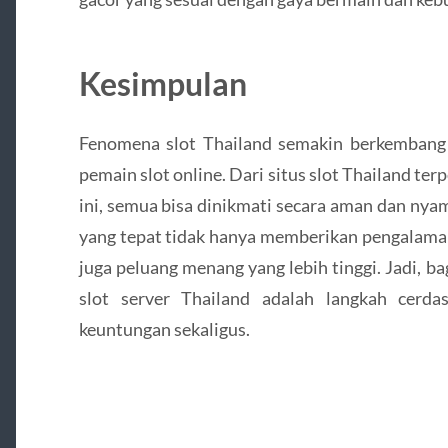
Kesimpulan
Fenomena slot Thailand semakin berkembang
pemain slot online. Dari situs slot Thailand ter
ini, semua bisa dinikmati secara aman dan nya
yang tepat tidak hanya memberikan pengalama
juga peluang menang yang lebih tinggi. Jadi, ba
slot server Thailand adalah langkah cerd
keuntungan sekaligus.