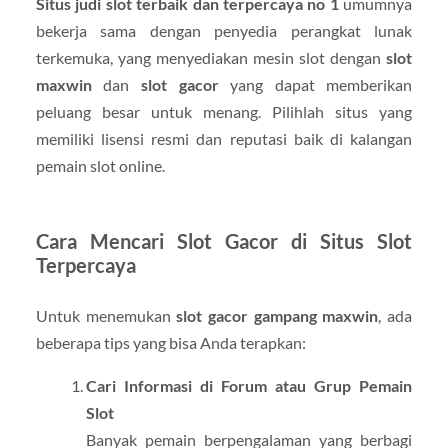
Situs judi slot terbaik dan terpercaya no 1
umumnya
bekerja sama dengan penyedia perangkat lunak
terkemuka, yang menyediakan mesin slot dengan
slot
maxwin
dan
slot gacor
yang dapat memberikan
peluang besar untuk menang. Pilihlah situs yang
memiliki lisensi resmi dan reputasi baik di kalangan
pemain slot online.
Cara Mencari Slot Gacor di Situs Slot
Terpercaya
Untuk menemukan
slot gacor gampang maxwin
, ada
beberapa tips yang bisa Anda terapkan:
Cari Informasi di Forum atau Grup Pemain
Slot
Banyak pemain berpengalaman yang berbagi