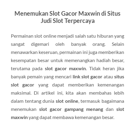
Menemukan Slot Gacor Maxwin di Situs
Judi Slot Terpercaya
Permainan slot online menjadi salah satu hiburan yang
sangat digemari oleh banyak orang. Selain
menawarkan keseruan, permainan ini juga memberikan
kesempatan besar untuk memenangkan hadiah besar,
terutama pada
slot gacor maxwin
. Tidak heran jika
banyak pemain yang mencari
link slot gacor
atau
situs
slot gacor
yang dapat memberikan kemenangan
maksimal. Di artikel ini, kita akan membahas lebih
dalam tentang dunia
slot online
, termasuk bagaimana
menemukan
slot gacor gampang menang
dan
slot
maxwin
yang dapat membawa kemenangan besar.