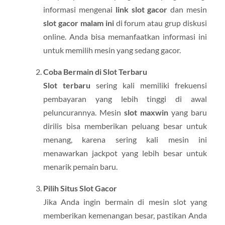
informasi mengenai
link slot gacor
dan mesin
slot gacor malam ini
di forum atau grup diskusi
online. Anda bisa memanfaatkan informasi ini
untuk memilih mesin yang sedang gacor.
Coba Bermain di Slot Terbaru
Slot terbaru
sering kali memiliki frekuensi
pembayaran yang lebih tinggi di awal
peluncurannya. Mesin
slot maxwin
yang baru
dirilis bisa memberikan peluang besar untuk
menang, karena sering kali mesin ini
menawarkan jackpot yang lebih besar untuk
menarik pemain baru.
Pilih Situs Slot Gacor
Jika Anda ingin bermain di mesin slot yang
memberikan kemenangan besar, pastikan Anda