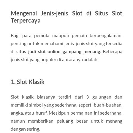
Mengenal Jenis-jenis Slot di Situs Slot
Terpercaya
Bagi para pemula maupun pemain berpengalaman,
penting untuk memahami jenis-jenis slot yang tersedia
di
situs judi slot online gampang menang
. Beberapa
jenis slot yang populer di antaranya adalah:
1. Slot Klasik
Slot klasik biasanya terdiri dari 3 gulungan dan
memiliki simbol yang sederhana, seperti buah-buahan,
angka, atau huruf. Meskipun permainan ini sederhana,
namun memberikan peluang besar untuk menang
dengan sering.