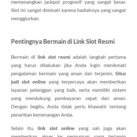
memenangkan jackpot progresif yang sangat besar.
Slot ini sangat diminati karena hadiahnya yang sangat
menggiurkan.
Pentingnya Bermain di Link Slot Resmi
Bermain di
link slot resmi
adalah langkah pertama
yang harus dilakukan jika Anda ingin menikmati
pengalaman bermain yang aman dan terjamin.
Situs
judi slot online
yang terpercaya akan memberikan
layanan pelanggan yang baik, serta memiliki sistem
yang mendukung pembayaran cepat dan aman.
Dengan begitu, Anda tidak perlu khawatir tentang
penarikan kemenangan Anda.
Selain itu,
link slot online
yang sah juga akan
memberikan akses ke permainan yang terjamin