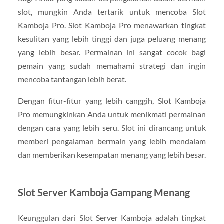
slot, mungkin Anda tertarik untuk mencoba Slot
Kamboja Pro. Slot Kamboja Pro menawarkan tingkat
kesulitan yang lebih tinggi dan juga peluang menang
yang lebih besar. Permainan ini sangat cocok bagi
pemain yang sudah memahami strategi dan ingin
mencoba tantangan lebih berat.
Dengan fitur-fitur yang lebih canggih, Slot Kamboja
Pro memungkinkan Anda untuk menikmati permainan
dengan cara yang lebih seru. Slot ini dirancang untuk
memberi pengalaman bermain yang lebih mendalam
dan memberikan kesempatan menang yang lebih besar.
Slot Server Kamboja Gampang Menang
Keunggulan dari Slot Server Kamboja adalah tingkat