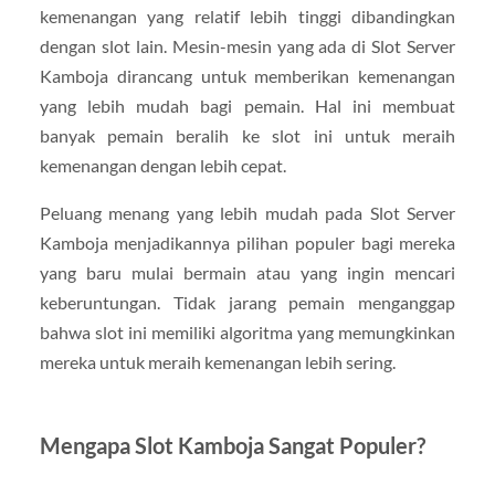
kemenangan yang relatif lebih tinggi dibandingkan
dengan slot lain. Mesin-mesin yang ada di Slot Server
Kamboja dirancang untuk memberikan kemenangan
yang lebih mudah bagi pemain. Hal ini membuat
banyak pemain beralih ke slot ini untuk meraih
kemenangan dengan lebih cepat.
Peluang menang yang lebih mudah pada Slot Server
Kamboja menjadikannya pilihan populer bagi mereka
yang baru mulai bermain atau yang ingin mencari
keberuntungan. Tidak jarang pemain menganggap
bahwa slot ini memiliki algoritma yang memungkinkan
mereka untuk meraih kemenangan lebih sering.
Mengapa Slot Kamboja Sangat Populer?