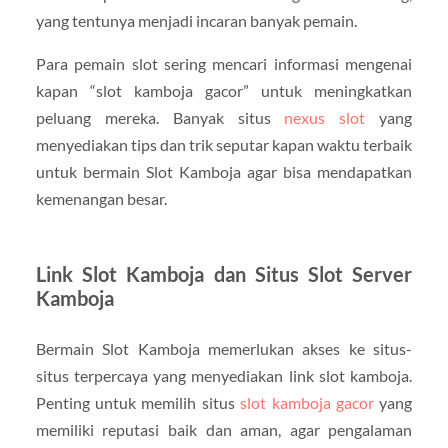
yang tentunya menjadi incaran banyak pemain.
Para pemain slot sering mencari informasi mengenai
kapan “slot kamboja gacor” untuk meningkatkan
peluang mereka. Banyak situs
nexus slot
yang
menyediakan tips dan trik seputar kapan waktu terbaik
untuk bermain Slot Kamboja agar bisa mendapatkan
kemenangan besar.
Link Slot Kamboja dan Situs Slot Server
Kamboja
Bermain Slot Kamboja memerlukan akses ke situs-
situs terpercaya yang menyediakan link slot kamboja.
Penting untuk memilih situs
slot kamboja gacor
yang
memiliki reputasi baik dan aman, agar pengalaman