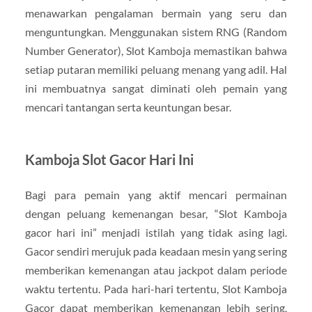
menawarkan pengalaman bermain yang seru dan
menguntungkan. Menggunakan sistem RNG (Random
Number Generator), Slot Kamboja memastikan bahwa
setiap putaran memiliki peluang menang yang adil. Hal
ini membuatnya sangat diminati oleh pemain yang
mencari tantangan serta keuntungan besar.
Kamboja Slot Gacor Hari Ini
Bagi para pemain yang aktif mencari permainan
dengan peluang kemenangan besar, “Slot Kamboja
gacor hari ini” menjadi istilah yang tidak asing lagi.
Gacor sendiri merujuk pada keadaan mesin yang sering
memberikan kemenangan atau jackpot dalam periode
waktu tertentu. Pada hari-hari tertentu, Slot Kamboja
Gacor dapat memberikan kemenangan lebih sering,