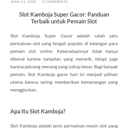
JUNE 11, 2025
/
0 COMMENTS
Slot Kamboja Super Gacor: Panduan
Terbaik untuk Pemain Slot
Slot Kamboja Super Gacor adalah salah satu
permainan slot yang tengah populer di kalangan para
pemain slot online. Keberadaannya tidak hanya
dikenal karena tampilan yang menarik, tetapi juga
karena peluang menang yang cukup besar. Bagi banyak
pemain, Slot Kamboja gacor hari ini menjadi pilihan
utama karena sering memberikan kemenangan yang
menggiurkan.
Apa Itu Slot Kamboja?
Slot Kamboja adalah jenis permainan mesin slot yang