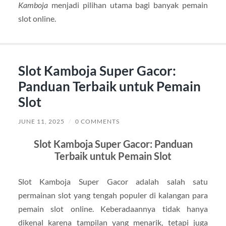
Kamboja
menjadi pilihan utama bagi banyak pemain
slot online.
Slot Kamboja Super Gacor:
Panduan Terbaik untuk Pemain
Slot
JUNE 11, 2025
/
0 COMMENTS
Slot Kamboja Super Gacor: Panduan
Terbaik untuk Pemain Slot
Slot Kamboja Super Gacor adalah salah satu
permainan slot yang tengah populer di kalangan para
pemain slot online. Keberadaannya tidak hanya
dikenal karena tampilan yang menarik, tetapi juga