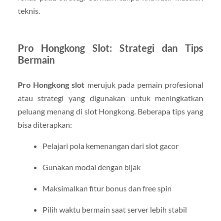
teknis.
Pro Hongkong Slot: Strategi dan Tips
Bermain
Pro Hongkong slot
merujuk pada pemain profesional
atau strategi yang digunakan untuk meningkatkan
peluang menang di slot Hongkong. Beberapa tips yang
bisa diterapkan:
Pelajari pola kemenangan dari slot gacor
Gunakan modal dengan bijak
Maksimalkan fitur bonus dan free spin
Pilih waktu bermain saat server lebih stabil