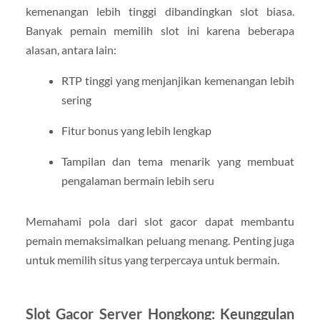
kemenangan lebih tinggi dibandingkan slot biasa.
Banyak pemain memilih slot ini karena beberapa
alasan, antara lain:
RTP tinggi yang menjanjikan kemenangan lebih
sering
Fitur bonus yang lebih lengkap
Tampilan dan tema menarik yang membuat
pengalaman bermain lebih seru
Memahami pola dari slot gacor dapat membantu
pemain memaksimalkan peluang menang. Penting juga
untuk memilih situs yang terpercaya untuk bermain.
Slot Gacor Server Hongkong: Keunggulan