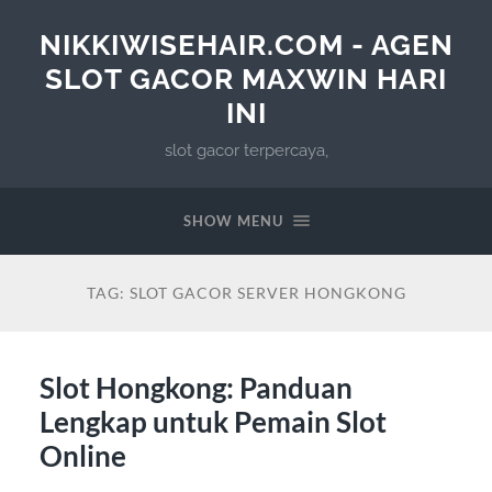
NIKKIWISEHAIR.COM - AGEN
SLOT GACOR MAXWIN HARI
INI
slot gacor terpercaya,
SHOW MENU
TAG:
SLOT GACOR SERVER HONGKONG
Slot Hongkong: Panduan
Lengkap untuk Pemain Slot
Online