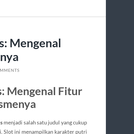
ss: Mengenal
enya
OMMENTS
ss: Mengenal Fitur
ismenya
ss
menjadi salah satu judul yang cukup
i. Slot ini menampilkan karakter putri