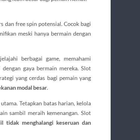
rs dan free spin potensial. Cocok bagi
nifikan meski hanya bermain dengan
elajahi berbagai game, memahami
 dengan gaya bermain mereka. Slot
trategi yang cerdas bagi pemain yang
kanan modal besar
.
 utama. Tetapkan batas harian, kelola
ain sambil meraih kemenangan. Slot
il tidak menghalangi keseruan dan