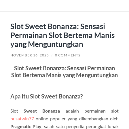
Slot Sweet Bonanza: Sensasi
Permainan Slot Bertema Manis
yang Menguntungkan
NOVEMBER 16, 2025
/
0 COMMENTS
Slot Sweet Bonanza: Sensasi Permainan
Slot Bertema Manis yang Menguntungkan
Apa Itu Slot Sweet Bonanza?
Slot
Sweet Bonanza
adalah permainan slot
pusatwin77
online populer yang dikembangkan oleh
Pragmatic Play
, salah satu penyedia perangkat lunak