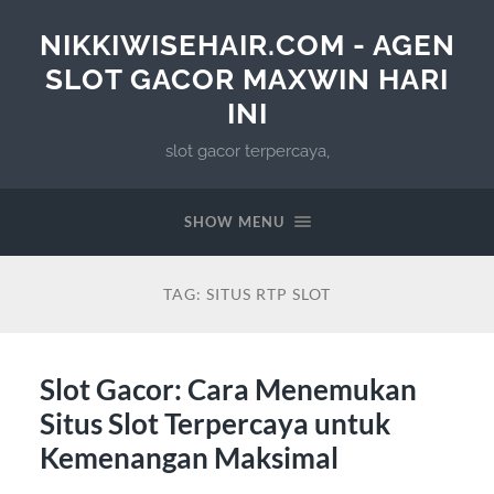
NIKKIWISEHAIR.COM - AGEN
SLOT GACOR MAXWIN HARI
INI
slot gacor terpercaya,
SHOW MENU
TAG:
SITUS RTP SLOT
Slot Gacor: Cara Menemukan
Situs Slot Terpercaya untuk
Kemenangan Maksimal