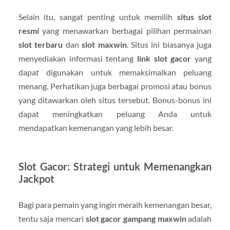
Selain itu, sangat penting untuk memilih
situs slot
resmi
yang menawarkan berbagai pilihan permainan
slot terbaru
dan
slot maxwin
. Situs ini biasanya juga
menyediakan informasi tentang
link slot gacor
yang
dapat digunakan untuk memaksimalkan peluang
menang. Perhatikan juga berbagai promosi atau bonus
yang ditawarkan oleh situs tersebut. Bonus-bonus ini
dapat meningkatkan peluang Anda untuk
mendapatkan kemenangan yang lebih besar.
Slot Gacor: Strategi untuk Memenangkan
Jackpot
Bagi para pemain yang ingin meraih kemenangan besar,
tentu saja mencari
slot gacor gampang maxwin
adalah