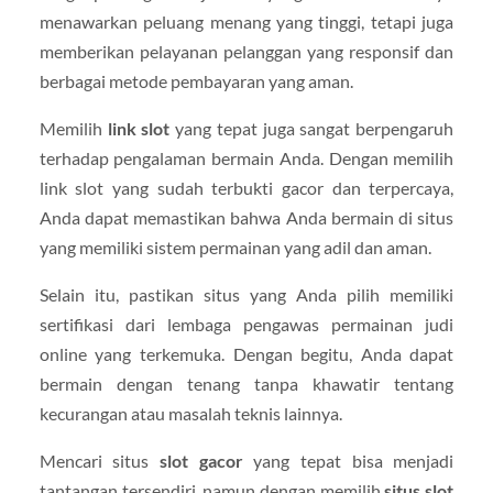
menawarkan peluang menang yang tinggi, tetapi juga
memberikan pelayanan pelanggan yang responsif dan
berbagai metode pembayaran yang aman.
Memilih
link slot
yang tepat juga sangat berpengaruh
terhadap pengalaman bermain Anda. Dengan memilih
link slot yang sudah terbukti gacor dan terpercaya,
Anda dapat memastikan bahwa Anda bermain di situs
yang memiliki sistem permainan yang adil dan aman.
Selain itu, pastikan situs yang Anda pilih memiliki
sertifikasi dari lembaga pengawas permainan judi
online yang terkemuka. Dengan begitu, Anda dapat
bermain dengan tenang tanpa khawatir tentang
kecurangan atau masalah teknis lainnya.
Mencari situs
slot gacor
yang tepat bisa menjadi
tantangan tersendiri, namun dengan memilih
situs slot