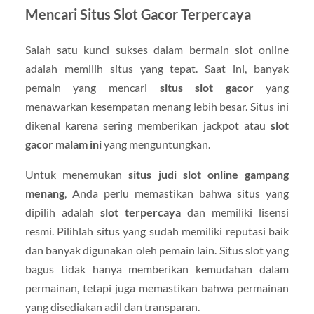
Mencari Situs Slot Gacor Terpercaya
Salah satu kunci sukses dalam bermain slot online
adalah memilih situs yang tepat. Saat ini, banyak
pemain yang mencari
situs slot gacor
yang
menawarkan kesempatan menang lebih besar. Situs ini
dikenal karena sering memberikan jackpot atau
slot
gacor malam ini
yang menguntungkan.
Untuk menemukan
situs judi slot online gampang
menang
, Anda perlu memastikan bahwa situs yang
dipilih adalah
slot terpercaya
dan memiliki lisensi
resmi. Pilihlah situs yang sudah memiliki reputasi baik
dan banyak digunakan oleh pemain lain. Situs slot yang
bagus tidak hanya memberikan kemudahan dalam
permainan, tetapi juga memastikan bahwa permainan
yang disediakan adil dan transparan.