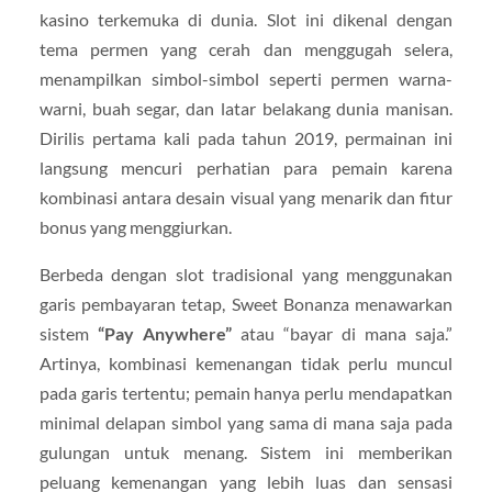
kasino terkemuka di dunia. Slot ini dikenal dengan
tema permen yang cerah dan menggugah selera,
menampilkan simbol-simbol seperti permen warna-
warni, buah segar, dan latar belakang dunia manisan.
Dirilis pertama kali pada tahun 2019, permainan ini
langsung mencuri perhatian para pemain karena
kombinasi antara desain visual yang menarik dan fitur
bonus yang menggiurkan.
Berbeda dengan slot tradisional yang menggunakan
garis pembayaran tetap, Sweet Bonanza menawarkan
sistem
“Pay Anywhere”
atau “bayar di mana saja.”
Artinya, kombinasi kemenangan tidak perlu muncul
pada garis tertentu; pemain hanya perlu mendapatkan
minimal delapan simbol yang sama di mana saja pada
gulungan untuk menang. Sistem ini memberikan
peluang kemenangan yang lebih luas dan sensasi