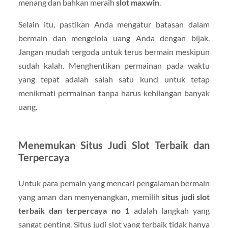
menang dan bahkan meraih
slot maxwin
.
Selain itu, pastikan Anda mengatur batasan dalam
bermain dan mengelola uang Anda dengan bijak.
Jangan mudah tergoda untuk terus bermain meskipun
sudah kalah. Menghentikan permainan pada waktu
yang tepat adalah salah satu kunci untuk tetap
menikmati permainan tanpa harus kehilangan banyak
uang.
Menemukan Situs Judi Slot Terbaik dan
Terpercaya
Untuk para pemain yang mencari pengalaman bermain
yang aman dan menyenangkan, memilih
situs judi slot
terbaik dan terpercaya no 1
adalah langkah yang
sangat penting. Situs judi slot yang terbaik tidak hanya