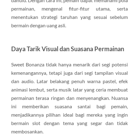
dahulu. Dengan cara ini, pemain dapat memahami pola
permainan, mengenal fitur-fitur utama, serta
menentukan strategi taruhan yang sesuai sebelum
bermain dengan uang asli.
Daya Tarik Visual dan Suasana Permainan
Sweet Bonanza tidak hanya menarik dari segi potensi
kemenangannya, tetapi juga dari segi tampilan visual
dan audio. Latar belakang penuh warna pastel, efek
animasi lembut, serta musik latar yang ceria membuat
permainan terasa ringan dan menyenangkan. Nuansa
ini memberikan suasana santai bagi pemain,
menjadikannya pilihan ideal bagi mereka yang ingin
bermain slot dengan tema yang segar dan tidak
membosankan.