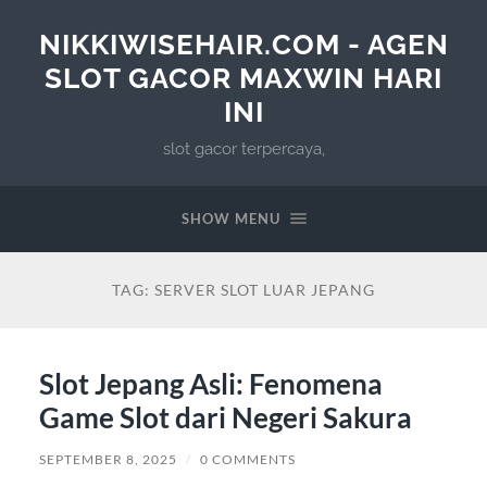
NIKKIWISEHAIR.COM - AGEN
SLOT GACOR MAXWIN HARI
INI
slot gacor terpercaya,
SHOW MENU
TAG:
SERVER SLOT LUAR JEPANG
Slot Jepang Asli: Fenomena
Game Slot dari Negeri Sakura
SEPTEMBER 8, 2025
/
0 COMMENTS