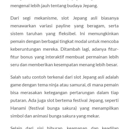
mengenal lebih jauh tentang budaya Jepang.
Dari segi mekanisme, slot Jepang asli biasanya
menawarkan variasi payline yang beragam, serta
sistem taruhan yang fleksibel. Ini memungkinkan
pemain dengan berbagai tingkat modal untuk mencoba
keberuntungan mereka. Ditambah lagi, adanya fitur-
fitur bonus yang interaktif membuat permainan lebih
seru dan memberikan kesempatan menang lebih besar.
Salah satu contoh terkenal dari slot Jepang asli adalah
game dengan tema ninja atau samurai, di mana pemain
bisa merasakan ketegangan pertarungan dalam tiap
putaran. Ada juga slot bertema festival Jepang, seperti
Hanami (festival bunga sakura) yang menampilkan
simbol dan animasi bunga sakura yang mekar.
Selain dari sisi hiburan, keamanan dan keadilan