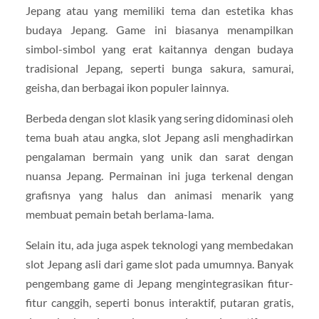
Jepang atau yang memiliki tema dan estetika khas
budaya Jepang. Game ini biasanya menampilkan
simbol-simbol yang erat kaitannya dengan budaya
tradisional Jepang, seperti bunga sakura, samurai,
geisha, dan berbagai ikon populer lainnya.
Berbeda dengan slot klasik yang sering didominasi oleh
tema buah atau angka, slot Jepang asli menghadirkan
pengalaman bermain yang unik dan sarat dengan
nuansa Jepang. Permainan ini juga terkenal dengan
grafisnya yang halus dan animasi menarik yang
membuat pemain betah berlama-lama.
Selain itu, ada juga aspek teknologi yang membedakan
slot Jepang asli dari game slot pada umumnya. Banyak
pengembang game di Jepang mengintegrasikan fitur-
fitur canggih, seperti bonus interaktif, putaran gratis,