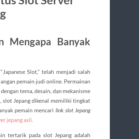
g
an Mengapa Banyak
“Japanese Slot,” telah menjadi salah
alangan pemain judi online. Permainan
 dengan tema, desain, dan mekanisme
, slot Jepang dikenal memiliki tingkat
anyak pemain mencari
link slot Jepang
ver jepang asli
.
n tertarik pada slot Jepang adalah