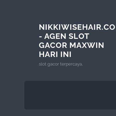
NIKKIWISEHAIR.C
- AGEN SLOT
GACOR MAXWIN
HARI INI
slot gacor terpercaya,