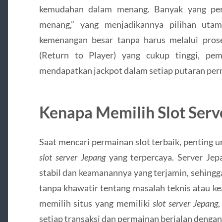
kemudahan dalam menang. Banyak yang per
menang,” yang menjadikannya pilihan uta
kemenangan besar tanpa harus melalui pros
(Return to Player) yang cukup tinggi, pe
mendapatkan jackpot dalam setiap putaran per
Kenapa Memilih Slot Serv
Saat mencari permainan slot terbaik, penting 
slot server Jepang
yang terpercaya. Server Jep
stabil dan keamanannya yang terjamin, sehing
tanpa khawatir tentang masalah teknis atau k
memilih situs yang memiliki
slot server Jepang
setiap transaksi dan permainan berjalan dengan 