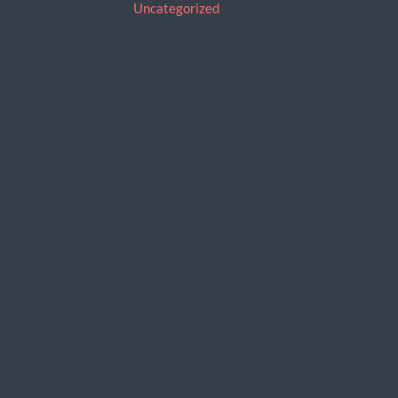
Uncategorized