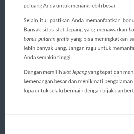
peluang Anda untuk menang lebih besar.
Selain itu, pastikan Anda memanfaatkan bonu
Banyak situs slot Jepang yang menawarkan
bo
bonus putaran gratis
yang bisa meningkatkan s
lebih banyak uang. Jangan ragu untuk memanfa
Anda semakin tinggi.
Dengan memilih
slot Jepang
yang tepat dan meng
kemenangan besar dan menikmati pengalaman
lupa untuk selalu bermain dengan bijak dan ber