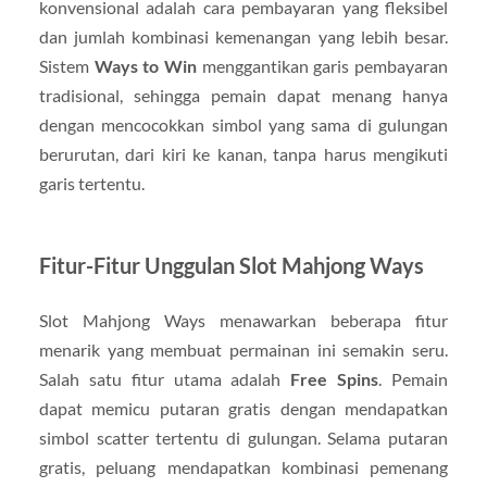
konvensional adalah cara pembayaran yang fleksibel
dan jumlah kombinasi kemenangan yang lebih besar.
Sistem
Ways to Win
menggantikan garis pembayaran
tradisional, sehingga pemain dapat menang hanya
dengan mencocokkan simbol yang sama di gulungan
berurutan, dari kiri ke kanan, tanpa harus mengikuti
garis tertentu.
Fitur-Fitur Unggulan Slot Mahjong Ways
Slot Mahjong Ways menawarkan beberapa fitur
menarik yang membuat permainan ini semakin seru.
Salah satu fitur utama adalah
Free Spins
. Pemain
dapat memicu putaran gratis dengan mendapatkan
simbol scatter tertentu di gulungan. Selama putaran
gratis, peluang mendapatkan kombinasi pemenang