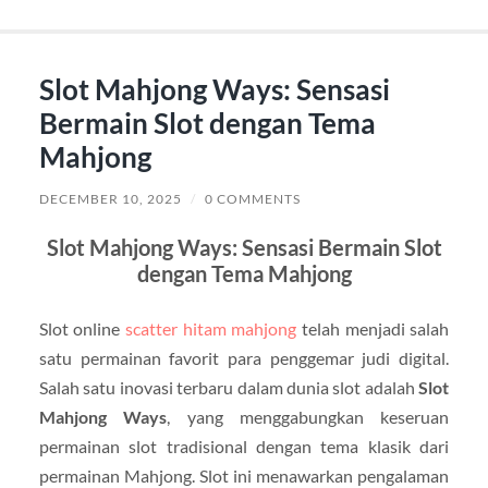
Slot Mahjong Ways: Sensasi
Bermain Slot dengan Tema
Mahjong
DECEMBER 10, 2025
/
0 COMMENTS
Slot Mahjong Ways: Sensasi Bermain Slot
dengan Tema Mahjong
Slot online
scatter hitam mahjong
telah menjadi salah
satu permainan favorit para penggemar judi digital.
Salah satu inovasi terbaru dalam dunia slot adalah
Slot
Mahjong Ways
, yang menggabungkan keseruan
permainan slot tradisional dengan tema klasik dari
permainan Mahjong. Slot ini menawarkan pengalaman