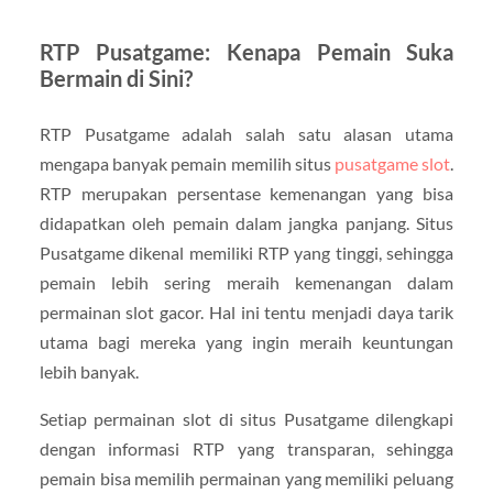
RTP Pusatgame: Kenapa Pemain Suka
Bermain di Sini?
RTP Pusatgame adalah salah satu alasan utama
mengapa banyak pemain memilih situs
pusatgame slot
.
RTP merupakan persentase kemenangan yang bisa
didapatkan oleh pemain dalam jangka panjang. Situs
Pusatgame dikenal memiliki RTP yang tinggi, sehingga
pemain lebih sering meraih kemenangan dalam
permainan slot gacor. Hal ini tentu menjadi daya tarik
utama bagi mereka yang ingin meraih keuntungan
lebih banyak.
Setiap permainan slot di situs Pusatgame dilengkapi
dengan informasi RTP yang transparan, sehingga
pemain bisa memilih permainan yang memiliki peluang