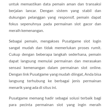
untuk memastikan data pemain aman dan transaksi
berjalan lancar. Dengan sistem yang stabil dan
dukungan pelanggan yang responsif, pemain dapat
fokus sepenuhnya pada permainan slot gacor dan
meraih kemenangan.
Sebagai pemain, mengakses Pusatgame slot login
sangat mudah dan tidak memerlukan proses rumit.
Cukup dengan beberapa langkah sederhana, pemain
dapat langsung memulai permainan dan merasakan
sensasi kemenangan dalam permainan slot online.
Dengan link Pusatgame yang mudah diingat, Anda bisa
langsung terhubung ke berbagai jenis permainan
menarik yang ada di situs ini.
Pusatgame memang hadir sebagai solusi terbaik bagi
para pecinta permainan slot yang ingin meraih