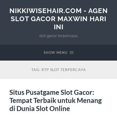
NIKKIWISEHAIR.COM - AGEN
SLOT GACOR MAXWIN HARI
INI
slot gacor terpercaya,
SHOW MENU
TAG:
RTP SLOT TERPERCAYA
Situs Pusatgame Slot Gacor:
Tempat Terbaik untuk Menang
di Dunia Slot Online