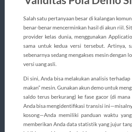
Salah satu pertanyaan besar di kalangan komun
benar-benar mencerminkan hasil di akun riil. Si
provider kelas dunia, menggunakan Applicati
sama untuk kedua versi tersebut. Artinya,
sebenarnya sedang mengakses mesin dengan lo
versi uang asli.
Di sini, Anda bisa melakukan analisis terhadap
makan” mesin. Gunakan akun demo untuk mengama
saldo terus berkurang) ke fase gacor (di mana 
Anda bisa mengidentifikasi transisi ini—misalny
kosong—Anda memiliki panduan waktu yang 
memberikan Anda data statistik yang jujur tanp