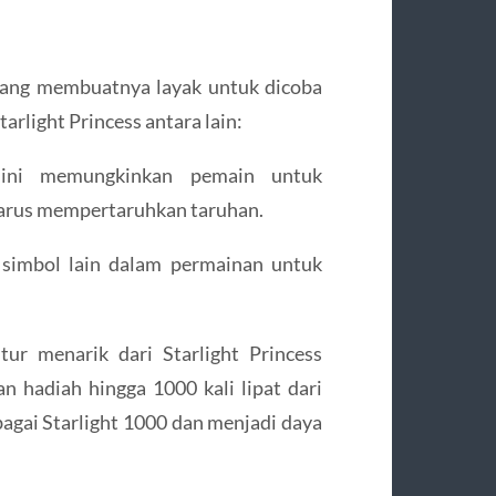
 yang membuatnya layak untuk dicoba
arlight Princess antara lain:
r ini memungkinkan pemain untuk
arus mempertaruhkan taruhan.
 simbol lain dalam permainan untuk
itur menarik dari Starlight Princess
hadiah hingga 1000 kali lipat dari
ebagai Starlight 1000 dan menjadi daya