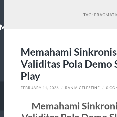
TAG:
PRAGMATI
OM
Memahami Sinkronisa
Validitas Pola Demo 
Play
FEBRUARY 11, 2026
/
RANIA CELESTINE
/
0 CO
Memahami Sinkronis
Validitas Pola Demo S