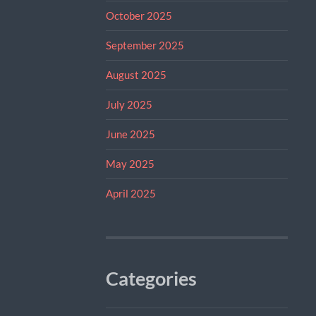
October 2025
September 2025
August 2025
July 2025
June 2025
May 2025
April 2025
Categories