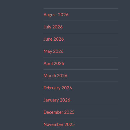
August 2026
July 2026
June 2026
May 2026
April 2026
March 2026
February 2026
January 2026
December 2025
November 2025