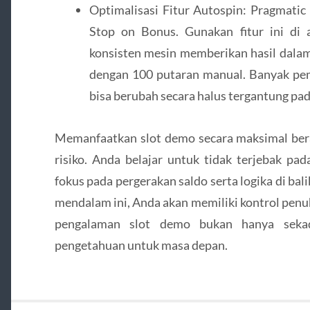
Optimalisasi Fitur Autospin: Pragmati
Stop on Bonus. Gunakan fitur ini di
konsisten mesin memberikan hasil dala
dengan 100 putaran manual. Banyak p
bisa berubah secara halus tergantung pad
Memanfaatkan slot demo secara maksimal bera
risiko. Anda belajar untuk tidak terjebak pa
fokus pada pergerakan saldo serta logika di b
mendalam ini, Anda akan memiliki kontrol penu
pengalaman slot demo bukan hanya sekada
pengetahuan untuk masa depan.