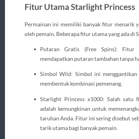
Fitur Utama Starlight Princess
Permainan ini memiliki banyak fitur menarik
oleh pemain. Beberapa fitur utama yang ada di St
Putaran Gratis (Free Spins): Fitu
mendapatkan putaran tambahan tanpa h
Simbol Wild: Simbol ini menggantikan
membentuk kombinasi pemenang.
Starlight Princess x1000: Salah satu f
adalah kemungkinan untuk memenangkan 
taruhan Anda. Fitur ini sering disebut s
tarik utama bagi banyak pemain.