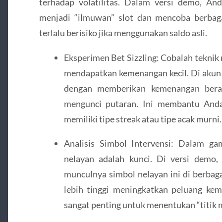
terhadap volatilitas. Dalam versi demo, A
menjadi “ilmuwan” slot dan mencoba berbag
terlalu berisiko jika menggunakan saldo asli.
Eksperimen Bet Sizzling: Cobalah teknik 
mendapatkan kemenangan kecil. Di akun
dengan memberikan kemenangan berant
mengunci putaran. Ini membantu And
memiliki tipe streak atau tipe acak murni.
Analisis Simbol Intervensi: Dalam ga
nelayan adalah kunci. Di versi demo,
munculnya simbol nelayan ini di berbag
lebih tinggi meningkatkan peluang kemu
sangat penting untuk menentukan “titik 