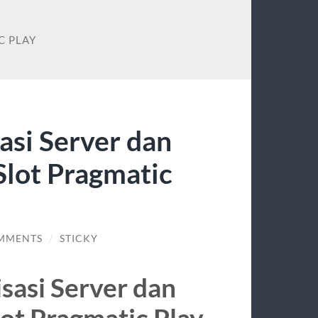
C PLAY
si Server dan
Slot Pragmatic
MMENTS
/
STICKY
asi Server dan
lot Pragmatic Play