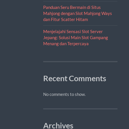
Panduan Seru Bermain di Situs
Mahjong dengan Slot Mahjong Ways
dan Fitur Scatter Hitam
Menjelajahi Sensasi Slot Server
Jepang: Solusi Main Slot Gampang
Menang dan Terpercaya
Recent Comments
No comments to show.
Archives