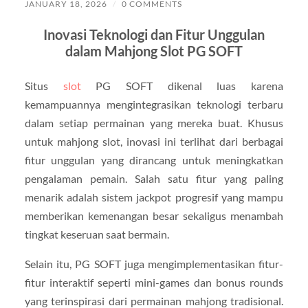
JANUARY 18, 2026
/
0 COMMENTS
Inovasi Teknologi dan Fitur Unggulan
dalam Mahjong Slot PG SOFT
Situs
slot
PG SOFT dikenal luas karena
kemampuannya mengintegrasikan teknologi terbaru
dalam setiap permainan yang mereka buat. Khusus
untuk mahjong slot, inovasi ini terlihat dari berbagai
fitur unggulan yang dirancang untuk meningkatkan
pengalaman pemain. Salah satu fitur yang paling
menarik adalah sistem jackpot progresif yang mampu
memberikan kemenangan besar sekaligus menambah
tingkat keseruan saat bermain.
Selain itu, PG SOFT juga mengimplementasikan fitur-
fitur interaktif seperti mini-games dan bonus rounds
yang terinspirasi dari permainan mahjong tradisional.