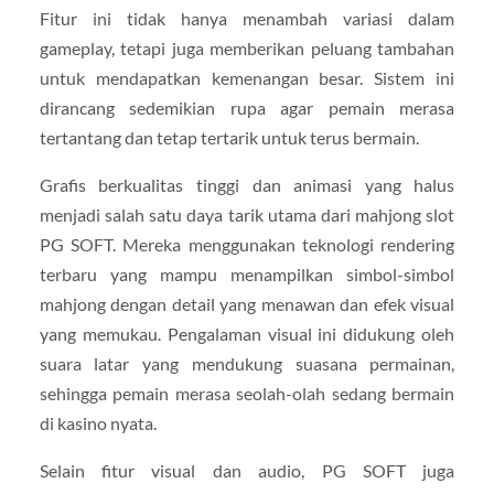
Fitur ini tidak hanya menambah variasi dalam
gameplay, tetapi juga memberikan peluang tambahan
untuk mendapatkan kemenangan besar. Sistem ini
dirancang sedemikian rupa agar pemain merasa
tertantang dan tetap tertarik untuk terus bermain.
Grafis berkualitas tinggi dan animasi yang halus
menjadi salah satu daya tarik utama dari mahjong slot
PG SOFT. Mereka menggunakan teknologi rendering
terbaru yang mampu menampilkan simbol-simbol
mahjong dengan detail yang menawan dan efek visual
yang memukau. Pengalaman visual ini didukung oleh
suara latar yang mendukung suasana permainan,
sehingga pemain merasa seolah-olah sedang bermain
di kasino nyata.
Selain fitur visual dan audio, PG SOFT juga