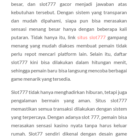
besar, dan slot777 gacor menjadi jawaban atas
kebutuhan tersebut. Dengan sistem yang transparan
dan mudah dipahami, siapa pun bisa merasakan
sensasi menang besar hanya dengan beberapa kali
putaran. Tidak hanya itu, link
situs slot777
gampang
menang yang mudah diakses membuat pemain tidak
perlu repot mencari platform lain. Selain itu, daftar
slot777 kini bisa dilakukan dalam hitungan menit,
sehingga pemain baru bisa langsung mencoba berbagai
game menarik yang tersedia.
Slot777 tidak hanya menghadirkan hiburan, tetapi juga
pengalaman bermain yang aman. Situs slot777
memastikan semua transaksi dilakukan dengan sistem
yang terpercaya. Dengan adanya slot 777, pemain bisa
merasakan sensasi kasino nyata tanpa harus keluar
rumah. Slot77 sendiri dikenal dengan desain game