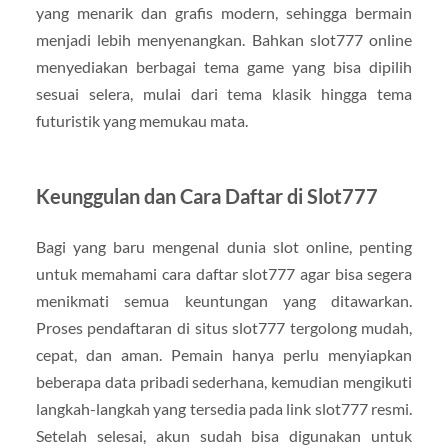
yang menarik dan grafis modern, sehingga bermain
menjadi lebih menyenangkan. Bahkan slot777 online
menyediakan berbagai tema game yang bisa dipilih
sesuai selera, mulai dari tema klasik hingga tema
futuristik yang memukau mata.
Keunggulan dan Cara Daftar di Slot777
Bagi yang baru mengenal dunia slot online, penting
untuk memahami cara daftar slot777 agar bisa segera
menikmati semua keuntungan yang ditawarkan.
Proses pendaftaran di situs slot777 tergolong mudah,
cepat, dan aman. Pemain hanya perlu menyiapkan
beberapa data pribadi sederhana, kemudian mengikuti
langkah-langkah yang tersedia pada link slot777 resmi.
Setelah selesai, akun sudah bisa digunakan untuk