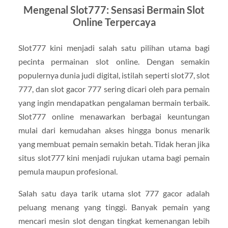
Mengenal Slot777: Sensasi Bermain Slot
Online Terpercaya
Slot777 kini menjadi salah satu pilihan utama bagi
pecinta permainan slot online. Dengan semakin
populernya dunia judi digital, istilah seperti slot77, slot
777, dan slot gacor 777 sering dicari oleh para pemain
yang ingin mendapatkan pengalaman bermain terbaik.
Slot777 online menawarkan berbagai keuntungan
mulai dari kemudahan akses hingga bonus menarik
yang membuat pemain semakin betah. Tidak heran jika
situs slot777 kini menjadi rujukan utama bagi pemain
pemula maupun profesional.
Salah satu daya tarik utama slot 777 gacor adalah
peluang menang yang tinggi. Banyak pemain yang
mencari mesin slot dengan tingkat kemenangan lebih