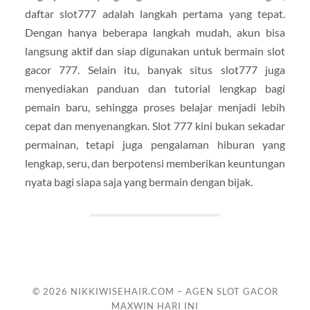
daftar slot777 adalah langkah pertama yang tepat.
Dengan hanya beberapa langkah mudah, akun bisa
langsung aktif dan siap digunakan untuk bermain slot
gacor 777. Selain itu, banyak situs slot777 juga
menyediakan panduan dan tutorial lengkap bagi
pemain baru, sehingga proses belajar menjadi lebih
cepat dan menyenangkan. Slot 777 kini bukan sekadar
permainan, tetapi juga pengalaman hiburan yang
lengkap, seru, dan berpotensi memberikan keuntungan
nyata bagi siapa saja yang bermain dengan bijak.
© 2026
NIKKIWISEHAIR.COM – AGEN SLOT GACOR
MAXWIN HARI INI