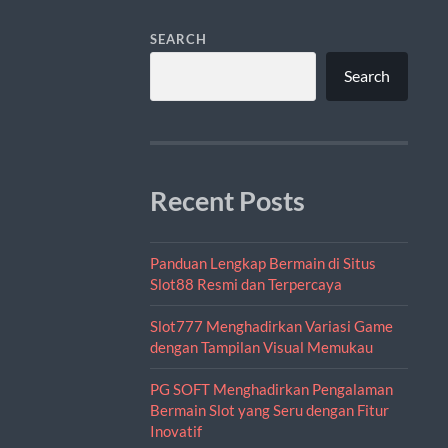
SEARCH
Search
Recent Posts
Panduan Lengkap Bermain di Situs
Slot88 Resmi dan Terpercaya
Slot777 Menghadirkan Variasi Game
dengan Tampilan Visual Memukau
PG SOFT Menghadirkan Pengalaman
Bermain Slot yang Seru dengan Fitur
Inovatif