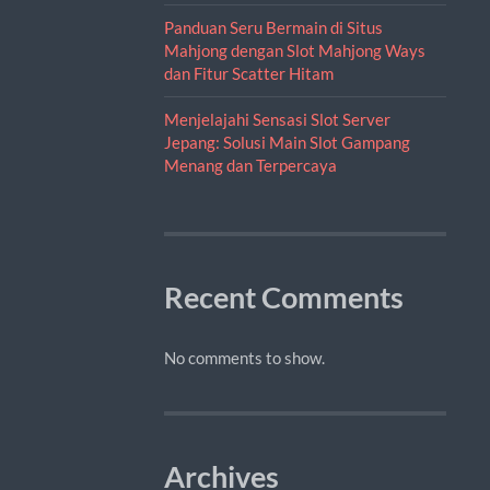
Panduan Seru Bermain di Situs
Mahjong dengan Slot Mahjong Ways
dan Fitur Scatter Hitam
Menjelajahi Sensasi Slot Server
Jepang: Solusi Main Slot Gampang
Menang dan Terpercaya
Recent Comments
No comments to show.
Archives