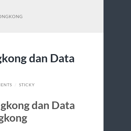
HONGKONG
gkong dan Data
MENTS
/
STICKY
gkong dan Data
gkong