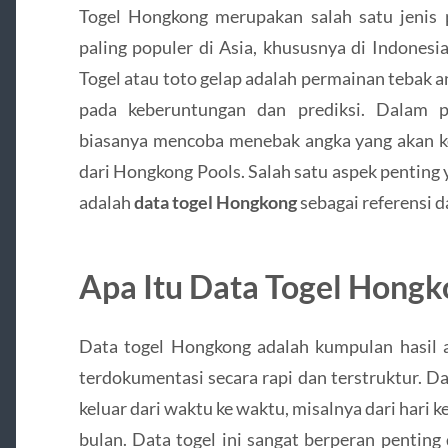
Togel Hongkong merupakan salah satu jenis
paling populer di Asia, khususnya di Indonesi
Togel atau toto gelap adalah permainan tebak 
pada keberuntungan dan prediksi. Dalam 
biasanya mencoba menebak angka yang akan ke
dari Hongkong Pools. Salah satu aspek penting
adalah
data togel Hongkong
sebagai referensi 
Apa Itu Data Togel Hongk
Data togel Hongkong adalah kumpulan hasil 
terdokumentasi secara rapi dan terstruktur. D
keluar dari waktu ke waktu, misalnya dari hari k
bulan. Data togel ini sangat berperan penti