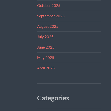
October 2025
September 2025
August 2025
July 2025
June 2025
May 2025
April 2025
Categories