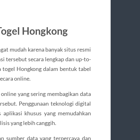
Togel Hongkong
ngat mudah karena banyak situs resmi
i tersebut secara lengkap dan up-to-
a togel Hongkong dalam bentuk tabel
ecara online.
l online yang sering membagikan data
ersebut. Penggunaan teknologi digital
 aplikasi khusus yang memudahkan
isis yang lebih canggih.
n sumber data yang terpercaya dan