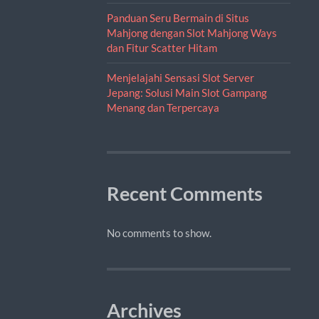
Panduan Seru Bermain di Situs
Mahjong dengan Slot Mahjong Ways
dan Fitur Scatter Hitam
Menjelajahi Sensasi Slot Server
Jepang: Solusi Main Slot Gampang
Menang dan Terpercaya
Recent Comments
No comments to show.
Archives