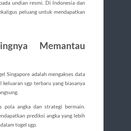
ada undian resmi. Di Indonesia dan
sekaligus peluang untuk mendapatkan
ingnya Memantau
gel Singapore adalah mengakses data
il keluaran sgp terbaru yang biasanya
langsung.
s pola angka dan strategi bermain.
ndapatkan prediksi angka yang lebih
dalam togel sgp.