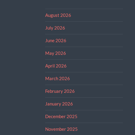
August 2026
July 2026
June 2026
May 2026
April 2026
March 2026
February 2026
January 2026
December 2025
November 2025