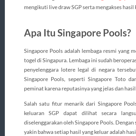
mengikuti live draw SGP serta mengakses hasil 
Apa Itu Singapore Pools?
Singapore Pools adalah lembaga resmi yang m
togel di Singapura. Lembaga ini sudah beropera
penyelenggara lotere legal di negara tersebu
Singapore Pools, seperti Singapore Toto da
peminat karena reputasinya yang jelas dan has
Salah satu fitur menarik dari Singapore Pool
keluaran SGP dapat dilihat secara lang
diselenggarakan oleh Singapore Pools. Dengan 
yakin bahwa setiap hasil yang keluar adalah hasi