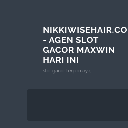
NIKKIWISEHAIR.C
- AGEN SLOT
GACOR MAXWIN
HARI INI
slot gacor terpercaya,