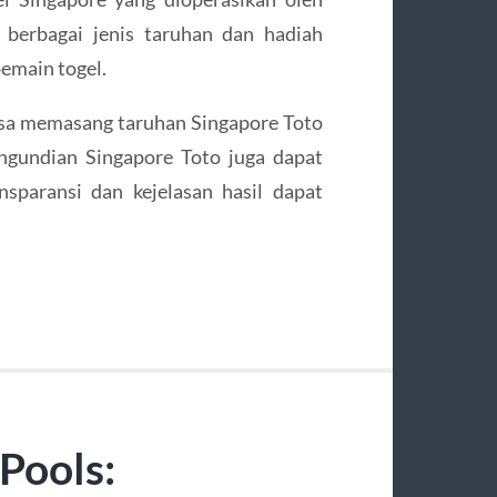
 berbagai jenis taruhan dan hadiah
pemain togel.
bisa memasang taruhan Singapore Toto
ngundian Singapore Toto juga dapat
nsparansi dan kejelasan hasil dapat
Pools: