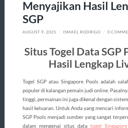
Menyajikan Hasil Le
SGP
AUGUST 9, 2025
/
ISMAEL RODRIGO
/
0 COMME
Situs Togel Data SGP 
Hasil Lengkap L
Togel SGP atau Singapore Pools adalah sala
populer di kalangan pemain judi online. Pasalny
tinggi, permainan ini juga dikenal dengan sis
hasil keluaran. Untuk Anda yang mencari infor
SGP Pools menjadi sumber yang sangat terperc
dalam mengenai situs data
togel Singapore