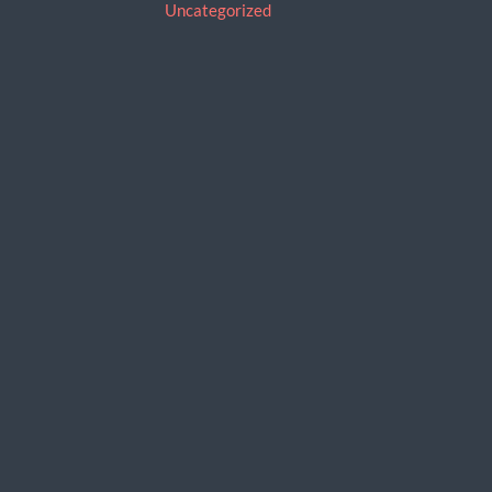
Uncategorized