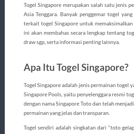
Togel Singapore merupakan salah satu jenis pe
Asia Tenggara. Banyak penggemar togel yang 
terkait togel Singapore untuk memaksimalkan
ini akan membahas secara lengkap tentang toge
draw sgp, serta informasi penting lainnya.
Apa Itu Togel Singapore?
Togel Singapore adalah jenis permainan togel 
Singapore Pools, yaitu penyelenggara resmi tog
dengan nama Singapore Toto dan telah menjadi
permainan yang jelas dan transparan.
Togel sendiri adalah singkatan dari “toto gel