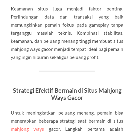
Keamanan situs juga menjadi faktor penting.
Perlindungan data dan transaksi yang baik
memungkinkan pemain fokus pada gameplay tanpa
terganggu masalah teknis. Kombinasi stabilitas,
keamanan, dan peluang menang tinggi membuat situs
mahjong ways gacor menjadi tempat ideal bagi pemain
yang ingin hiburan sekaligus peluang profit.
Strategi Efektif Bermain di Situs Mahjong
Ways Gacor
Untuk meningkatkan peluang menang, pemain bisa
menerapkan beberapa strategi saat bermain di situs
mahjong ways
gacor. Langkah pertama adalah