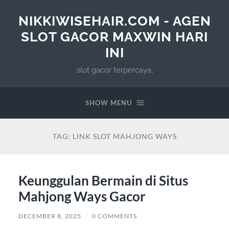
NIKKIWISEHAIR.COM - AGEN
SLOT GACOR MAXWIN HARI
INI
slot gacor terpercaya,
SHOW MENU
TAG:
LINK SLOT MAHJONG WAYS
Keunggulan Bermain di Situs
Mahjong Ways Gacor
DECEMBER 8, 2025
/
0 COMMENTS