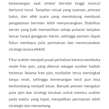
kemenangan saat simbol bernilai tinggi muncul
berturut-turut. Tampilan visual yang nyaman, animasi
halus, dan efek suara yang mendukung membuat
pengalaman bermain lebih menyenangkan. Stabilitas
server yang baik memastikan setiap putaran berjalan
lancar tanpa gangguan teknis, sehingga pemain dapat
fokus membaca pola permainan dan merencanakan
strategi secara efektif.
Fitur scatter menjadi pusat perhatian karena membuka
mode free spin, yang dikenal sebagai sumber hadiah
terbesar. Selama free spin, multiplier terus meningkat
tanpa reset, sehingga kemenangan kecil pun bisa
berkembang menjadi besar. Banyak pemain mengatur
pola spin dan strategi taruhan untuk memicu scatter
pada waktu yang tepat, menjadikan permainan lebih
strategis dan menantang.