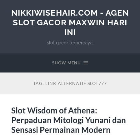
NIKKIWISEHAIR.COM - AGEN
SLOT GACOR MAXWIN HARI
INI
slot gacor terpercaya,
SHOW MENU
TAG:
LINK ALTERNATIF SLOT777
Slot Wisdom of Athena:
Perpaduan Mitologi Yunani dan
Sensasi Permainan Modern