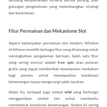
gulungan pengetahuan yang melambangkan strategi
dan kecerdasan.
Fitur Permainan dan Mekanisme Slot
Seperti kebanyakan permainan slot modern, Wisdom
of Athena memiliki berbagai fitur yang dirancang untuk
meningkatkan pengalaman bermain. Salah satu fitur
yang sering muncul adalah
free spin
atau putaran
gratis yang dapat memberikan kesempatan tambahan
bagi pemain untuk mendapatkan kombinasi
kemenangan tanpa mengurangi saldo taruhan.
Selain itu, terdapat juga simbol
wild
yang berfungsi
menggantikan simbol lain untuk membantu
membentuk kombinasi kemenangan. Simbol ini sering