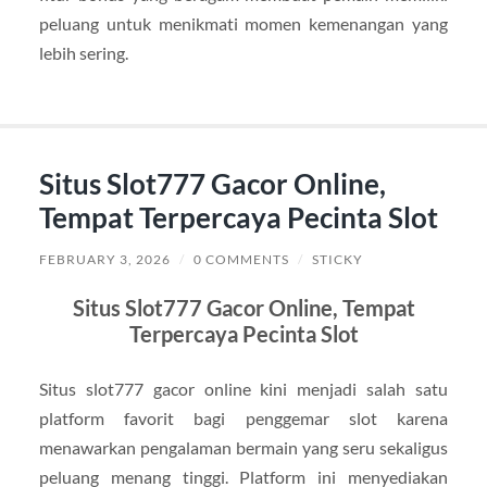
peluang untuk menikmati momen kemenangan yang
lebih sering.
Situs Slot777 Gacor Online,
Tempat Terpercaya Pecinta Slot
FEBRUARY 3, 2026
/
0 COMMENTS
/
STICKY
Situs Slot777 Gacor Online, Tempat
Terpercaya Pecinta Slot
Situs slot777 gacor online kini menjadi salah satu
platform favorit bagi penggemar slot karena
menawarkan pengalaman bermain yang seru sekaligus
peluang menang tinggi. Platform ini menyediakan