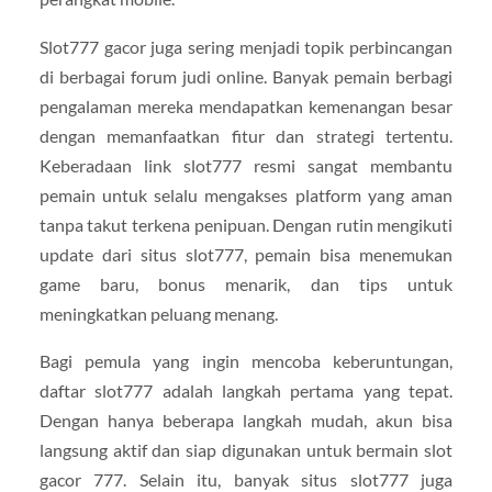
Slot777 gacor juga sering menjadi topik perbincangan
di berbagai forum judi online. Banyak pemain berbagi
pengalaman mereka mendapatkan kemenangan besar
dengan memanfaatkan fitur dan strategi tertentu.
Keberadaan link slot777 resmi sangat membantu
pemain untuk selalu mengakses platform yang aman
tanpa takut terkena penipuan. Dengan rutin mengikuti
update dari situs slot777, pemain bisa menemukan
game baru, bonus menarik, dan tips untuk
meningkatkan peluang menang.
Bagi pemula yang ingin mencoba keberuntungan,
daftar slot777 adalah langkah pertama yang tepat.
Dengan hanya beberapa langkah mudah, akun bisa
langsung aktif dan siap digunakan untuk bermain slot
gacor 777. Selain itu, banyak situs slot777 juga