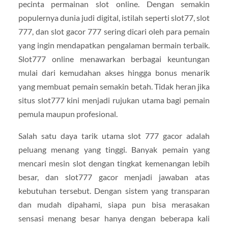
pecinta permainan slot online. Dengan semakin
populernya dunia judi digital, istilah seperti slot77, slot
777, dan slot gacor 777 sering dicari oleh para pemain
yang ingin mendapatkan pengalaman bermain terbaik.
Slot777 online menawarkan berbagai keuntungan
mulai dari kemudahan akses hingga bonus menarik
yang membuat pemain semakin betah. Tidak heran jika
situs slot777 kini menjadi rujukan utama bagi pemain
pemula maupun profesional.
Salah satu daya tarik utama slot 777 gacor adalah
peluang menang yang tinggi. Banyak pemain yang
mencari mesin slot dengan tingkat kemenangan lebih
besar, dan slot777 gacor menjadi jawaban atas
kebutuhan tersebut. Dengan sistem yang transparan
dan mudah dipahami, siapa pun bisa merasakan
sensasi menang besar hanya dengan beberapa kali