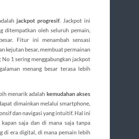
 adalah
jackpot progresif
. Jackpot ini
g ditempatkan oleh seluruh pemain,
besar. Fitur ini menambah sensasi
kan kejutan besar, membuat permainan
g No 1 sering menggabungkan jackpot
ngalaman menang besar terasa lebih
bih menarik adalah
kemudahan akses
 dapat dimainkan melalui smartphone,
if dan navigasi yang intuitif. Hal ini
kapan saja dan di mana saja tanpa
g di era digital, di mana pemain lebih