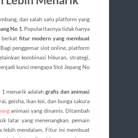
mbang, dan salah satu platform yang
pang No 1
. Popularitasnya tidak hanya
a berkat
fitur modern yang membuat
. Bagi penggemar slot online, platform
lainkan kombinasi hiburan, strategi,
i menjadi kunci mengapa Slot Jepang No
o 1 menarik adalah
grafis dan animasi
ai, geisha, ikan koi, dan bunga sakura
epang
animasi yang dinamis. Ditambah
sik latar yang menenangkan, pemain
a lebih mendalam. Fitur ini membuat