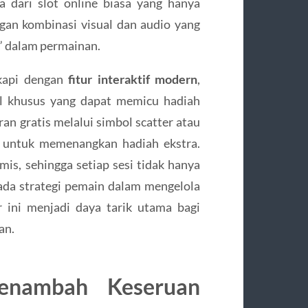
 dari slot online biasa yang hanya
gan kombinasi visual dan audio yang
” dalam permainan.
gkapi dengan
fitur interaktif modern
,
ol khusus yang dapat memicu hadiah
n gratis melalui simbol scatter atau
 untuk memenangkan hadiah ekstra.
s, sehingga setiap sesi tidak hanya
ada strategi pemain dalam mengelola
 ini menjadi daya tarik utama bagi
an.
enambah Keseruan