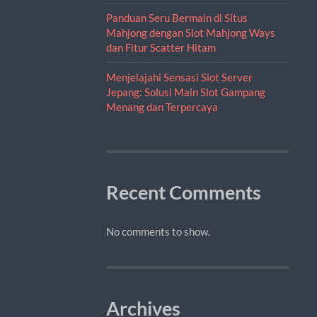
Panduan Seru Bermain di Situs
Mahjong dengan Slot Mahjong Ways
dan Fitur Scatter Hitam
Menjelajahi Sensasi Slot Server
Jepang: Solusi Main Slot Gampang
Menang dan Terpercaya
Recent Comments
No comments to show.
Archives