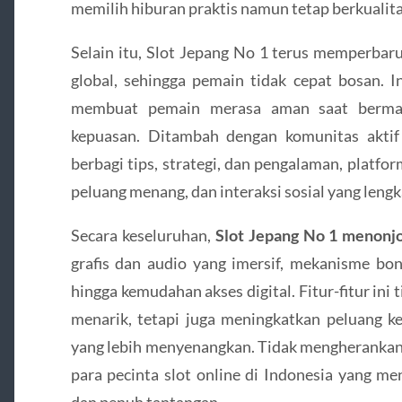
memilih hiburan praktis namun tetap berkualitas
Selain itu, Slot Jepang No 1 terus memperbarui
global, sehingga pemain tidak cepat bosan. I
membuat pemain merasa aman saat bermai
kepuasan. Ditambah dengan komunitas aktif
berbagi tips, strategi, dan pengalaman, platf
peluang menang, dan interaksi sosial yang lengk
Secara keseluruhan,
Slot Jepang No 1 menonjo
grafis dan audio yang imersif, mekanisme bonu
hingga kemudahan akses digital. Fitur-fitur in
menarik, tetapi juga meningkatkan peluang
yang lebih menyenangkan. Tidak mengherankan j
para pecinta slot online di Indonesia yang men