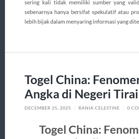
sering kali tidak memiliki sumber yang vali
sebenarnya hanya bersifat spekulatif atau pr
lebih bijak dalam menyaring informasi yang dit
Togel China: Fenome
Angka di Negeri Tira
DECEMBER 25, 2025
/
RANIA CELESTINE
/
0 C
Togel China: Feno