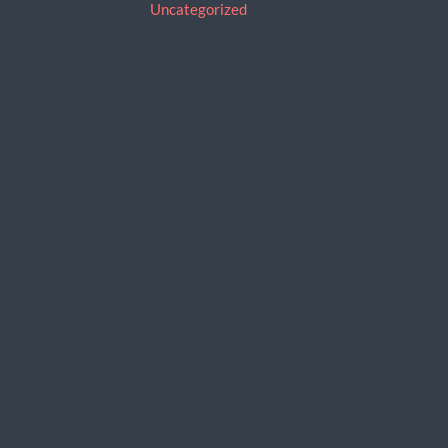
Uncategorized