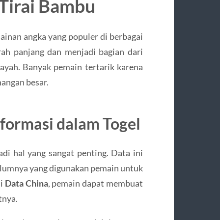
 Tirai Bambu
ainan angka yang populer di berbagai
arah panjang dan menjadi bagian dari
layah. Banyak pemain tertarik karena
angan besar.
nformasi dalam Togel
di hal yang sangat penting. Data ini
belumnya yang digunakan pemain untuk
mi
Data China
, pemain dapat membuat
tnya.