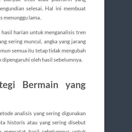
pengundian selesai. Hal ini membuat
us menunggu lama.
hasil harian untuk menganalisis tren
ang sering muncul, angka yang jarang
Namun semua itu tetap tidak mengubah
ak dipengaruhi oleh hasil sebelumnya.
ategi Bermain yang
tode analisis yang sering digunakan
ta historis atau yang sering disebut
an mencatat hasil sebelumnya untuk