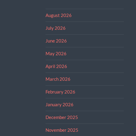
August 2026
July 2026
June 2026
May 2026
April 2026
March 2026
February 2026
January 2026
December 2025
November 2025