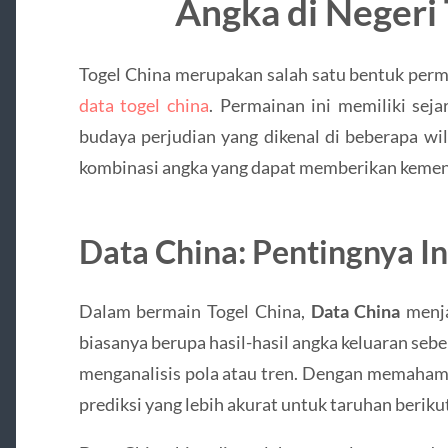
Angka di Negeri
Togel China merupakan salah satu bentuk perm
data togel china
. Permainan ini memiliki sej
budaya perjudian yang dikenal di beberapa wi
kombinasi angka yang dapat memberikan kemen
Data China: Pentingnya I
Dalam bermain Togel China,
Data China
menja
biasanya berupa hasil-hasil angka keluaran se
menganalisis pola atau tren. Dengan memaha
prediksi yang lebih akurat untuk taruhan beriku