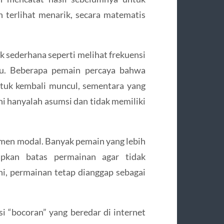
 terlihat menarik, secara matematis
ik sederhana seperti melihat frekuensi
tu. Beberapa pemain percaya bahwa
ntuk kembali muncul, sementara yang
ni hanyalah asumsi dan tidak memiliki
jemen modal. Banyak pemain yang lebih
pkan batas permainan agar tidak
ni, permainan tetap dianggap sebagai
 “bocoran” yang beredar di internet