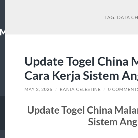
TAG:
DATA C
OM
Update Togel China 
Cara Kerja Sistem A
MAY 2, 2026
/
RANIA CELESTINE
/
0 COMMENT
Update Togel China Malam
Sistem An