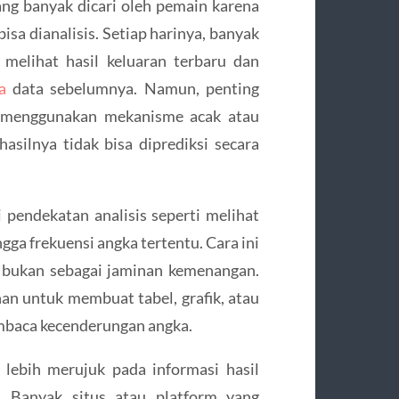
ang banyak dicari oleh pemain karena
isa dianalisis. Setiap harinya, banyak
melihat hasil keluaran terbaru dan
a
data sebelumnya. Namun, penting
 menggunakan mekanisme acak atau
ilnya tidak bisa diprediksi secara
pendekatan analisis seperti melihat
ngga frekuensi angka tertentu. Cara ini
, bukan sebagai jaminan kemenangan.
an untuk membuat tabel, grafik, atau
mbaca kecenderungan angka.
 lebih merujuk pada informasi hasil
n. Banyak situs atau platform yang