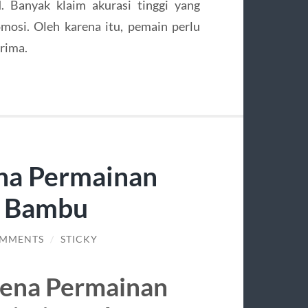
d. Banyak klaim akurasi tinggi yang
omosi. Oleh karena itu, pemain perlu
erima.
na Permainan
i Bambu
OMMENTS
/
STICKY
mena Permainan