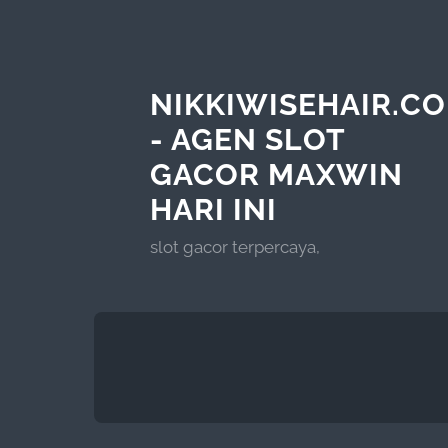
NIKKIWISEHAIR.C
- AGEN SLOT
GACOR MAXWIN
HARI INI
slot gacor terpercaya,